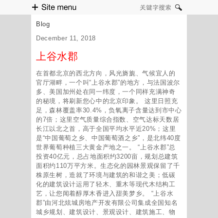
Site menu
关键字搜索
Blog
December 11, 2018
上谷水郡
在首都北京的西北方向，风光旖旎、气候宜人的
官厅湖畔，一个叫“上谷水郡”的地方，与法国波尔
多、美国加州处在同一纬度，一个同样充满神奇
的秘境，将刷新您心中的北京印象。 这里日照充
足，森林覆盖率30.4%，负氧离子含量达到市中心
的7倍；这里空气质量综合指数、空气达标天数居
长江以北之首，高于全国平均水平近20%；这里
是“中国葡萄之乡、中国葡萄酒之乡”，是北纬40度
世界葡萄种植三大黄金产地之一。 “上谷水郡”总
投资40亿元，总占地面积约3200亩，规划总建筑
面积约110万平方米。生态化的园林景观保留了千
株原生树，造就了环境与建筑的和谐之美；低碳
化的建筑设计运用了轻木、重木等现代木结构工
艺，让您闻着醇厚木香进入甜美梦乡。 “上谷水
郡”由河北炫城房地产开发有限公司集成全国知名
城乡规划、建筑设计、景观设计、建筑施工、物