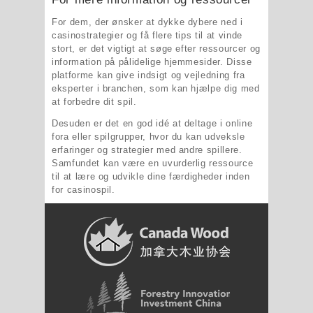
For dem, der ønsker at dykke dybere ned i
casinostrategier og få flere tips til at vinde
stort, er det vigtigt at søge efter ressourcer og
information på pålidelige hjemmesider. Disse
platforme kan give indsigt og vejledning fra
eksperter i branchen, som kan hjælpe dig med
at forbedre dit spil.
Desuden er det en god idé at deltage i online
fora eller spilgrupper, hvor du kan udveksle
erfaringer og strategier med andre spillere.
Samfundet kan være en uvurderlig ressource
til at lære og udvikle dine færdigheder inden
for casinospil.