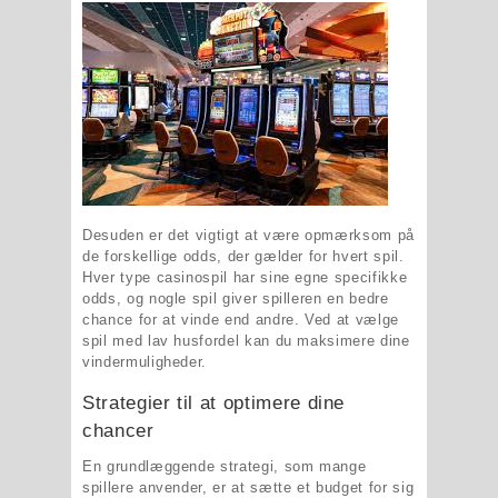
Desuden er det vigtigt at være opmærksom på
de forskellige odds, der gælder for hvert spil.
Hver type casinospil har sine egne specifikke
odds, og nogle spil giver spilleren en bedre
chance for at vinde end andre. Ved at vælge
spil med lav husfordel kan du maksimere dine
vindermuligheder.
Strategier til at optimere dine
chancer
En grundlæggende strategi, som mange
spillere anvender, er at sætte et budget for sig