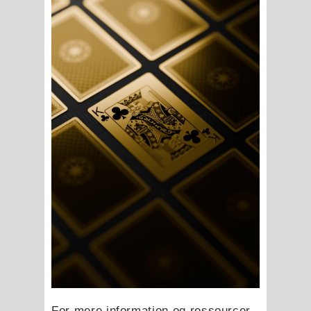
For mere information og ressourcer