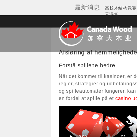
最新消息
Galleries
高校木结构竞赛
云课堂
加拿大木业协会
Afsløring af hemmeligheder
Forstå spillene bedre
Når det kommer til kasinoer, er d
regler, strategier og udbetalings
og spilleautomater fungerer, kan 
en fordel at spille på et
casino u