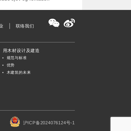
业
联络我们
用木材设计及建造
规范与标准
优势
木建筑的未来
沪ICP备2024076124号-1