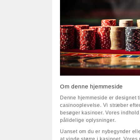
Om denne hjemmeside
Denne hjemmeside er designet til
casinooplevelse. Vi stræber efte
besøger kasinoer. Vores indhold 
pålidelige oplysninger.
Uanset om du er nybegynder eller 
at vinde større i kasinoet. Vores