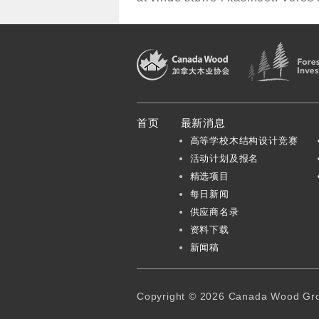
加拿大木业协会
首页
最新消息
高等学校木结构设计竞赛
活动计划及报名
精选项目
每日新闻
供应商名录
资料下载
新闻稿
Copyright © 2026 Canada Wood Grou