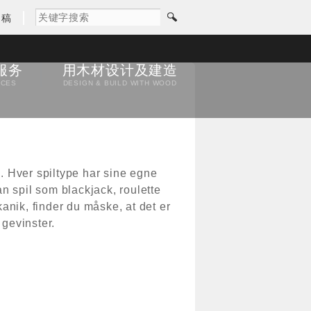
闻稿
服务
用木材设计及建造
ICES
DESIGN & BUILD WITH WOOD
s. Hver spiltype har sine egne
n spil som blackjack, roulette
anik, finder du måske, at det er
gevinster.