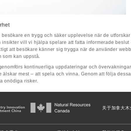
rhet
ge besökare en trygg och säker upplevelse när de utforska
insikter vill vi hjälpa spelare att fatta informerade beslu
viktigt att besökare känner sig trygga när de använder web
em som kan uppstå.
genomförs kontinuerliga uppdateringar och övervakningar, 
 älskar mest – att spela och vinna. Genom att följa dessa
a onödiga risker.
关于加拿大木