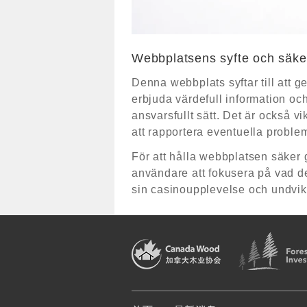
Webbplatsens syfte och säke
Denna webbplats syftar till att 
erbjuda värdefull information och 
ansvarsfullt sätt. Det är också 
att rapportera eventuella probl
För att hålla webbplatsen säker 
användare att fokusera på vad de
sin casinoupplevelse och undvik
加拿大木业协会