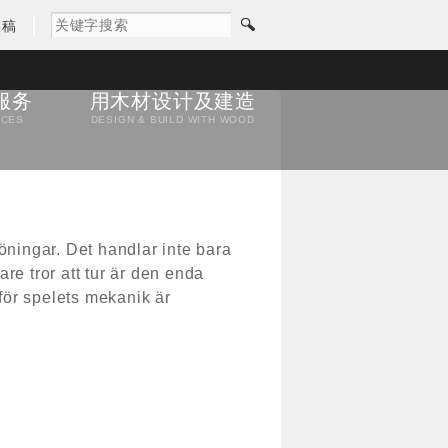
闻稿
服务
用木材设计及建造
ICES
DESIGN & BUILD WITH WOOD
ningar. Det handlar inte bara
re tror att tur är den enda
för spelets mekanik är