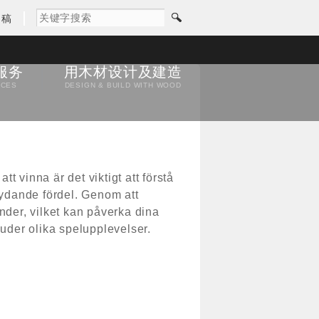
闻稿
服务
用木材设计及建造
ICES
DESIGN & BUILD WITH WOOD
t vinna är det viktigt att förstå
tydande fördel. Genom att
der, vilket kan påverka dina
uder olika spelupplevelser.