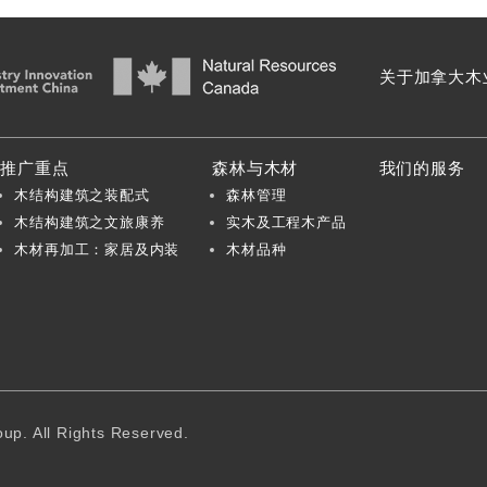
关于加拿大木
推广重点
森林与木材
我们的服务
木结构建筑之装配式
森林管理
木结构建筑之文旅康养
实木及工程木产品
木材再加工：家居及内装
木材品种
p. All Rights Reserved.