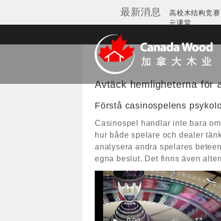
最新消息
Galleries
高校木结构竞赛
云课堂
加拿大木业协会
Avtäck hemligheterna för 
Förstå casinospelens psykolo
Casinospel handlar inte bara om t
hur både spelare och dealer tän
analysera andra spelares beteend
egna beslut. Det finns även alte