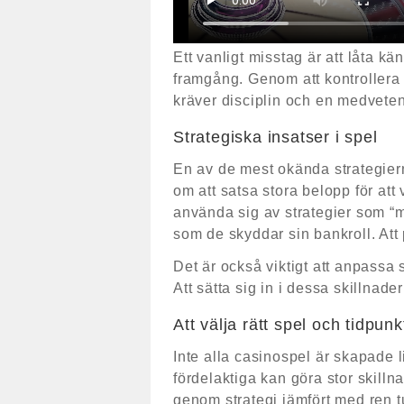
Ett vanligt misstag är att låta k
framgång. Genom att kontrollera 
kräver disciplin och en medvete
Strategiska insatser i spel
En av de mest okända strategiern
om att satsa stora belopp för att
använda sig av strategier som “m
som de skyddar sin bankroll. Att
Det är också viktigt att anpassa 
Att sätta sig in i dessa skillnad
Att välja rätt spel och tidpunk
Inte alla casinospel är skapade l
fördelaktiga kan göra stor skill
genom strategi jämfört med ren tu