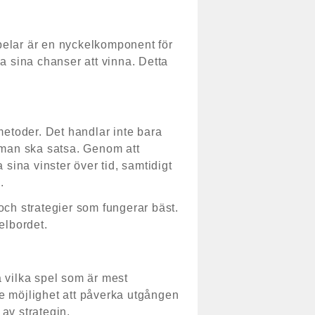
 spelar är en nyckelkomponent för
a sina chanser att vinna. Detta
metoder. Det handlar inte bara
t man ska satsa. Genom att
sina vinster över tid, samtidigt
.
 och strategier som fungerar bäst.
elbordet.
a vilka spel som är mest
re möjlighet att påverka utgången
 av strategin.