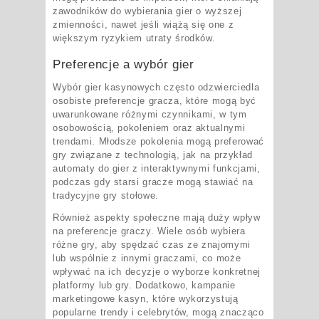
zawodników do wybierania gier o wyższej
zmienności, nawet jeśli wiążą się one z
większym ryzykiem utraty środków.
Preferencje a wybór gier
Wybór gier kasynowych często odzwierciedla
osobiste preferencje gracza, które mogą być
uwarunkowane różnymi czynnikami, w tym
osobowością, pokoleniem oraz aktualnymi
trendami. Młodsze pokolenia mogą preferować
gry związane z technologią, jak na przykład
automaty do gier z interaktywnymi funkcjami,
podczas gdy starsi gracze mogą stawiać na
tradycyjne gry stołowe.
Również aspekty społeczne mają duży wpływ
na preferencje graczy. Wiele osób wybiera
różne gry, aby spędzać czas ze znajomymi
lub wspólnie z innymi graczami, co może
wpływać na ich decyzje o wyborze konkretnej
platformy lub gry. Dodatkowo, kampanie
marketingowe kasyn, które wykorzystują
popularne trendy i celebrytów, mogą znacząco