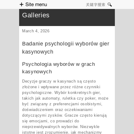
Site menu
关键字搜索
Galleries
March 4, 2026
Badanie psychologii wyborów gier
kasynowych
Psychologia wyborów w grach
kasynowych
Decyzje graczy w kasynach są często
złożone i wpływane przez różne czynniki
psychologiczne. Wybór konkretnych gier,
takich jak automaty, ruletka czy poker, może
być związany z preferencjami osobistymi,
doświadczeniem oraz oczekiwaniami
dotyczącymi zysków. Gracze często kierują
się emocjami, co prowadzi do
nieprzewidywalnych wyborów. Niezwykle
istotne jest zrozumienie, jak mechanizmy