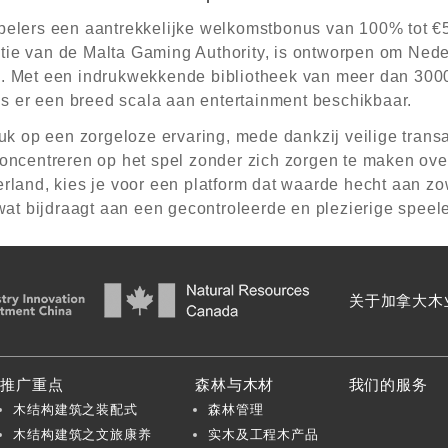
pelers een aantrekkelijke welkomstbonus van 100% tot €5
entie van de Malta Gaming Authority, is ontworpen om Ned
n. Met een indrukwekkende bibliotheek van meer dan 30
is er een breed scala aan entertainment beschikbaar.
uk op een zorgeloze ervaring, mede dankzij veilige transa
e concentreren op het spel zonder zich zorgen te maken ove
rland, kies je voor een platform dat waarde hecht aan zo
wat bijdraagt aan een gecontroleerde en plezierige speele
关于加拿大木
推广重点
森林与木材
我们的服务
木结构建筑之装配式
森林管理
木结构建筑之文旅康养
实木及工程木产品