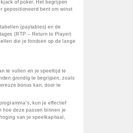
ckjack of poker. Het begrijpen
er gepositioneerd bent om winst
tabellen (paytables) en de
tages (RTP – Return to Player)
pellen die je fondsen op de lange
te vullen en je speeltijd te
nden grondig te begrijpen, zoals
nereuze bonus kan, door te
rogramma’s, kun je effectief
en hoe deze passen binnen je
hoging van je speelkapitaal,