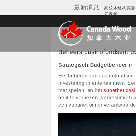
最新消息
Galleries
高校木结构竞赛
云课堂
加拿大木业协会
Beheers casinofondsen: u
Strategisch Budgetbeheer in
Het beheren van casinofondsen ve
investering in entertainment. Ee
met spelen, en het
superbet cas
bent te verliezen (verlieslimiet) 
een vangnet om onverantwoorde u