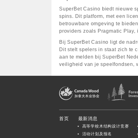
SuperBet Casino biedt nieuwe s
spins. Dit platform, met een lic
betrouwbare omgeving te biede
providers zoals Pragmatic Play, 
Bij SuperBet Casino ligt de nadr
Dit stelt spelers in staat zich t
aan te melden bij SuperBet Nede
veiligheid van je speelfondsen, 
加拿大木业协会
首页
最新消息
高等学校木结构设计竞赛
活动计划及报名