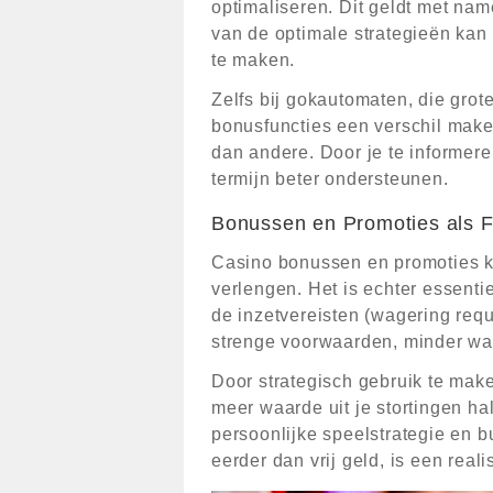
optimaliseren. Dit geldt met nam
van de optimale strategieën kan
te maken.
Zelfs bij gokautomaten, die grot
bonusfuncties een verschil mak
dan andere. Door je te informere
termijn beter ondersteunen.
Bonussen en Promoties als F
Casino bonussen en promoties ku
verlengen. Het is echter essent
de inzetvereisten (wagering req
strenge voorwaarden, minder waa
Door strategisch gebruik te mak
meer waarde uit je stortingen h
persoonlijke speelstrategie en b
eerder dan vrij geld, is een real