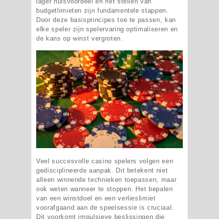
lager huisvoordeel en het stellen van
budgetlimieten zijn fundamentele stappen.
Door deze basisprincipes toe te passen, kan
elke speler zijn spelervaring optimaliseren en
de kans op winst vergroten.
Veel succesvolle casino spelers volgen een
gedisciplineerde aanpak. Dit betekent niet
alleen winnende technieken toepassen, maar
ook weten wanneer te stoppen. Het bepalen
van een winstdoel en een verlieslimiet
voorafgaand aan de speelsessie is cruciaal.
Dit voorkomt impulsieve beslissingen die