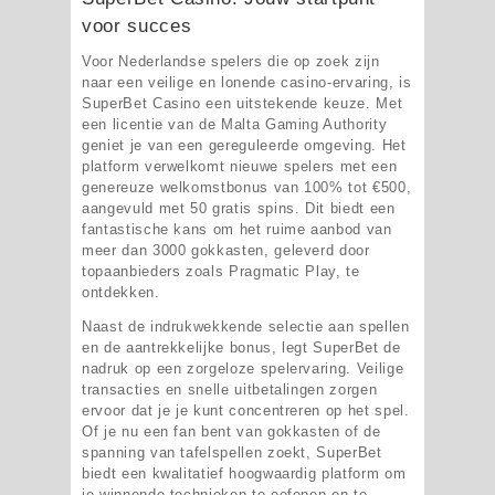
voor succes
Voor Nederlandse spelers die op zoek zijn
naar een veilige en lonende casino-ervaring, is
SuperBet Casino een uitstekende keuze. Met
een licentie van de Malta Gaming Authority
geniet je van een gereguleerde omgeving. Het
platform verwelkomt nieuwe spelers met een
genereuze welkomstbonus van 100% tot €500,
aangevuld met 50 gratis spins. Dit biedt een
fantastische kans om het ruime aanbod van
meer dan 3000 gokkasten, geleverd door
topaanbieders zoals Pragmatic Play, te
ontdekken.
Naast de indrukwekkende selectie aan spellen
en de aantrekkelijke bonus, legt SuperBet de
nadruk op een zorgeloze spelervaring. Veilige
transacties en snelle uitbetalingen zorgen
ervoor dat je je kunt concentreren op het spel.
Of je nu een fan bent van gokkasten of de
spanning van tafelspellen zoekt, SuperBet
biedt een kwalitatief hoogwaardig platform om
je winnende technieken te oefenen en te