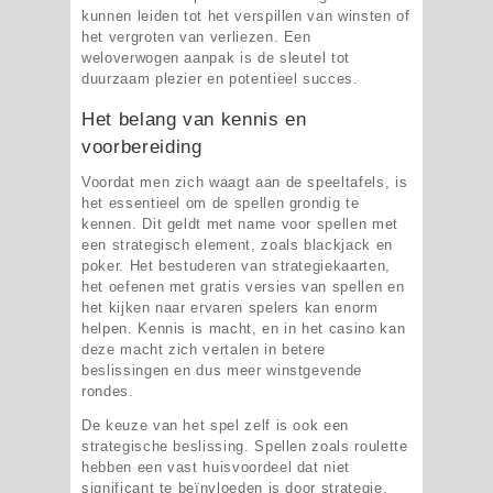
kunnen leiden tot het verspillen van winsten of
het vergroten van verliezen. Een
weloverwogen aanpak is de sleutel tot
duurzaam plezier en potentieel succes.
Het belang van kennis en
voorbereiding
Voordat men zich waagt aan de speeltafels, is
het essentieel om de spellen grondig te
kennen. Dit geldt met name voor spellen met
een strategisch element, zoals blackjack en
poker. Het bestuderen van strategiekaarten,
het oefenen met gratis versies van spellen en
het kijken naar ervaren spelers kan enorm
helpen. Kennis is macht, en in het casino kan
deze macht zich vertalen in betere
beslissingen en dus meer winstgevende
rondes.
De keuze van het spel zelf is ook een
strategische beslissing. Spellen zoals roulette
hebben een vast huisvoordeel dat niet
significant te beïnvloeden is door strategie,