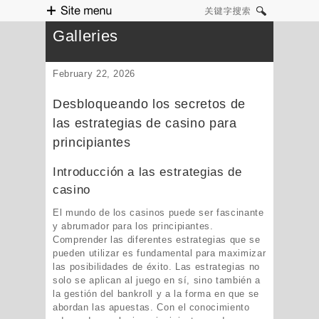
Site menu
关键字搜索
Galleries
February 22, 2026
Desbloqueando los secretos de
las estrategias de casino para
principiantes
Introducción a las estrategias de
casino
El mundo de los casinos puede ser fascinante
y abrumador para los principiantes.
Comprender las diferentes estrategias que se
pueden utilizar es fundamental para maximizar
las posibilidades de éxito. Las estrategias no
solo se aplican al juego en sí, sino también a
la gestión del bankroll y a la forma en que se
abordan las apuestas. Con el conocimiento