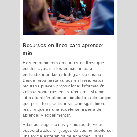
Recursos en línea para aprender
más
Existen numerosos recursos en línea que
pueden ayudar a los principiantes a
profundizar en las estrategias de casino.
Desde foros hasta cursos en línea, estos
recursos pueden proporcionar información
valiosa sobre tácticas y técnicas. Muchos
sitios también ofrecen simuladores de juegos
que permiten practicar sin arriesgar dinero
real, lo que es una excelente manera de
aprender y experimentar.
Además, seguir blogs y canales de video
especializados en juegos de casino puede ser
una forma entretenida de aprender. Estas