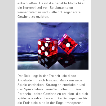
entschließen. Es ist die perfekte Möglichkeit,
die Nervenkitzel von Spielautomaten
kennenzulernen und vielleicht sogar erste
Gewinne zu erzielen.
Der Reiz liegt in der Freiheit, die diese
Angebote mit sich bringen. Man kann neue
Spiele entdecken, Strategien entwickeln und
das Spielerlebnis genießen, alles mit dem
Potenzial, echte Gewinne zu erzielen, die sich
später auszahlen lassen. Die Bedingungen für
die Freispiele sind in der Regel transparent