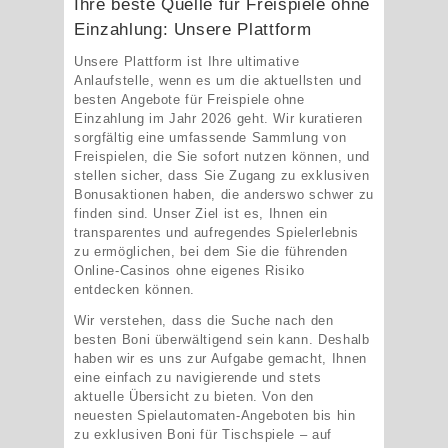
Ihre beste Quelle für Freispiele ohne
Einzahlung: Unsere Plattform
Unsere Plattform ist Ihre ultimative
Anlaufstelle, wenn es um die aktuellsten und
besten Angebote für Freispiele ohne
Einzahlung im Jahr 2026 geht. Wir kuratieren
sorgfältig eine umfassende Sammlung von
Freispielen, die Sie sofort nutzen können, und
stellen sicher, dass Sie Zugang zu exklusiven
Bonusaktionen haben, die anderswo schwer zu
finden sind. Unser Ziel ist es, Ihnen ein
transparentes und aufregendes Spielerlebnis
zu ermöglichen, bei dem Sie die führenden
Online-Casinos ohne eigenes Risiko
entdecken können.
Wir verstehen, dass die Suche nach den
besten Boni überwältigend sein kann. Deshalb
haben wir es uns zur Aufgabe gemacht, Ihnen
eine einfach zu navigierende und stets
aktuelle Übersicht zu bieten. Von den
neuesten Spielautomaten-Angeboten bis hin
zu exklusiven Boni für Tischspiele – auf