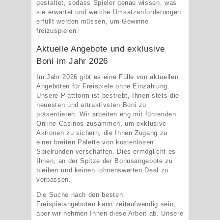
gestaltet, sodass Spieler genau wissen, was
sie erwartet und welche Umsatzanforderungen
erfüllt werden müssen, um Gewinne
freizuspielen.
Aktuelle Angebote und exklusive
Boni im Jahr 2026
Im Jahr 2026 gibt es eine Fülle von aktuellen
Angeboten für Freispiele ohne Einzahlung.
Unsere Plattform ist bestrebt, Ihnen stets die
neuesten und attraktivsten Boni zu
präsentieren. Wir arbeiten eng mit führenden
Online-Casinos zusammen, um exklusive
Aktionen zu sichern, die Ihnen Zugang zu
einer breiten Palette von kostenlosen
Spielrunden verschaffen. Dies ermöglicht es
Ihnen, an der Spitze der Bonusangebote zu
bleiben und keinen lohnenswerten Deal zu
verpassen.
Die Suche nach den besten
Freispielangeboten kann zeitaufwendig sein,
aber wir nehmen Ihnen diese Arbeit ab. Unsere