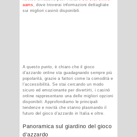
aams
, dove troverai informazioni dettagliate
sui migliori casinò disponibili.
A questo punto, è chiaro che il gioco
d’azzardo online sta guadagnando sempre più
popolarità, grazie a fattori come la comodità e
l’accessibilità. Se stai cercando un modo
sicuro ed emozionante per divertirti, i casinò
online rappresentano una delle migliori opzioni
disponibili. Approfondiamo le principali
tendenze e novità che stanno plasmando il
futuro del gioco d’azzardo in Italia e oltre.
Panoramica sul giardino del gioco
d’azzardo