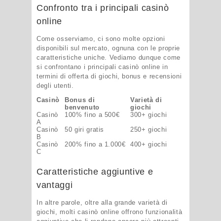
Confronto tra i principali casinò
online
Come osserviamo, ci sono molte opzioni
disponibili sul mercato, ognuna con le proprie
caratteristiche uniche. Vediamo dunque come
si confrontano i principali casinò online in
termini di offerta di giochi, bonus e recensioni
degli utenti.
Casinò
Bonus di
Varietà di
benvenuto
giochi
Casinò
100% fino a 500€
300+ giochi
A
Casinò
50 giri gratis
250+ giochi
B
Casinò
200% fino a 1.000€
400+ giochi
C
Caratteristiche aggiuntive e
vantaggi
In altre parole, oltre alla grande varietà di
giochi, molti casinò online offrono funzionalità