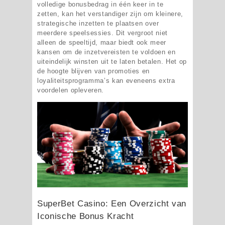
volledige bonusbedrag in één keer in te
zetten, kan het verstandiger zijn om kleinere,
strategische inzetten te plaatsen over
meerdere speelsessies. Dit vergroot niet
alleen de speeltijd, maar biedt ook meer
kansen om de inzetvereisten te voldoen en
uiteindelijk winsten uit te laten betalen. Het op
de hoogte blijven van promoties en
loyaliteitsprogramma’s kan eveneens extra
voordelen opleveren.
SuperBet Casino: Een Overzicht van
Iconische Bonus Kracht