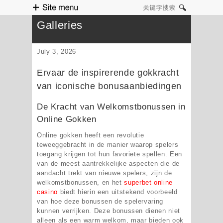
Site menu
关键字搜索
Galleries
July 3, 2026
Ervaar de inspirerende gokkracht
van iconische bonusaanbiedingen
De Kracht van Welkomstbonussen in
Online Gokken
Online gokken heeft een revolutie
teweeggebracht in de manier waarop spelers
toegang krijgen tot hun favoriete spellen. Een
van de meest aantrekkelijke aspecten die de
aandacht trekt van nieuwe spelers, zijn de
welkomstbonussen, en het
superbet online
casino
biedt hierin een uitstekend voorbeeld
van hoe deze bonussen de spelervaring
kunnen verrijken. Deze bonussen dienen niet
alleen als een warm welkom, maar bieden ook