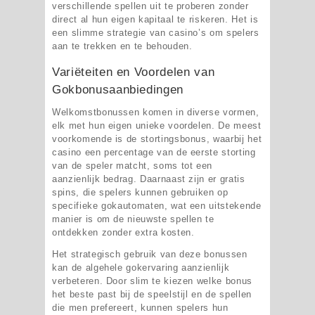
verschillende spellen uit te proberen zonder
direct al hun eigen kapitaal te riskeren. Het is
een slimme strategie van casino’s om spelers
aan te trekken en te behouden.
Variëteiten en Voordelen van
Gokbonusaanbiedingen
Welkomstbonussen komen in diverse vormen,
elk met hun eigen unieke voordelen. De meest
voorkomende is de stortingsbonus, waarbij het
casino een percentage van de eerste storting
van de speler matcht, soms tot een
aanzienlijk bedrag. Daarnaast zijn er gratis
spins, die spelers kunnen gebruiken op
specifieke gokautomaten, wat een uitstekende
manier is om de nieuwste spellen te
ontdekken zonder extra kosten.
Het strategisch gebruik van deze bonussen
kan de algehele gokervaring aanzienlijk
verbeteren. Door slim te kiezen welke bonus
het beste past bij de speelstijl en de spellen
die men prefereert, kunnen spelers hun