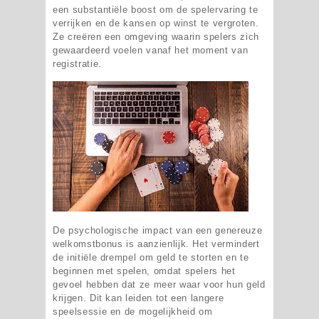
een substantiële boost om de spelervaring te
verrijken en de kansen op winst te vergroten.
Ze creëren een omgeving waarin spelers zich
gewaardeerd voelen vanaf het moment van
registratie.
De psychologische impact van een genereuze
welkomstbonus is aanzienlijk. Het vermindert
de initiële drempel om geld te storten en te
beginnen met spelen, omdat spelers het
gevoel hebben dat ze meer waar voor hun geld
krijgen. Dit kan leiden tot een langere
speelsessie en de mogelijkheid om