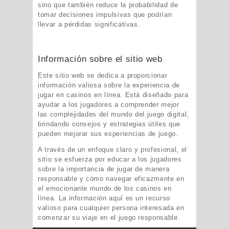
sino que también reduce la probabilidad de
tomar decisiones impulsivas que podrían
llevar a pérdidas significativas.
Información sobre el sitio web
Este sitio web se dedica a proporcionar
información valiosa sobre la experiencia de
jugar en casinos en línea. Está diseñado para
ayudar a los jugadores a comprender mejor
las complejidades del mundo del juego digital,
brindando consejos y estrategias útiles que
pueden mejorar sus experiencias de juego.
A través de un enfoque claro y profesional, el
sitio se esfuerza por educar a los jugadores
sobre la importancia de jugar de manera
responsable y cómo navegar eficazmente en
el emocionante mundo de los casinos en
línea. La información aquí es un recurso
valioso para cualquier persona interesada en
comenzar su viaje en el juego responsable.