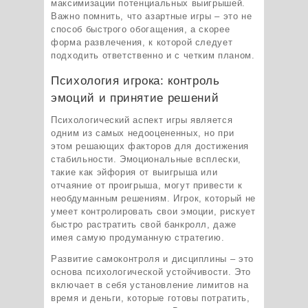
максимизации потенциальных выигрышей.
Важно помнить, что азартные игры – это не
способ быстрого обогащения, а скорее
форма развлечения, к которой следует
подходить ответственно и с четким планом.
Психология игрока: контроль
эмоций и принятие решений
Психологический аспект игры является
одним из самых недооцененных, но при
этом решающих факторов для достижения
стабильности. Эмоциональные всплески,
такие как эйфория от выигрыша или
отчаяние от проигрыша, могут привести к
необдуманным решениям. Игрок, который не
умеет контролировать свои эмоции, рискует
быстро растратить свой банкролл, даже
имея самую продуманную стратегию.
Развитие самоконтроля и дисциплины – это
основа психологической устойчивости. Это
включает в себя установление лимитов на
время и деньги, которые готовы потратить,