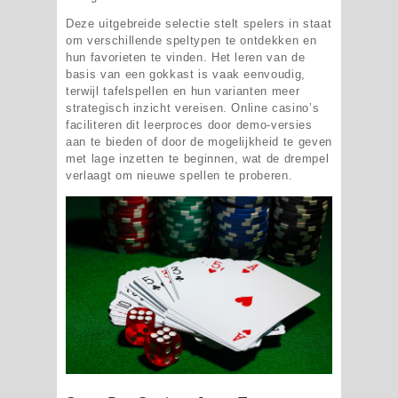
Deze uitgebreide selectie stelt spelers in staat
om verschillende speltypen te ontdekken en
hun favorieten te vinden. Het leren van de
basis van een gokkast is vaak eenvoudig,
terwijl tafelspellen en hun varianten meer
strategisch inzicht vereisen. Online casino’s
faciliteren dit leerproces door demo-versies
aan te bieden of door de mogelijkheid te geven
met lage inzetten te beginnen, wat de drempel
verlaagt om nieuwe spellen te proberen.