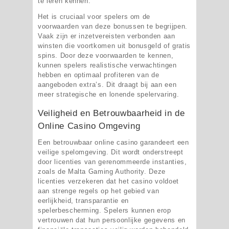
te leren kennen.
Het is cruciaal voor spelers om de
voorwaarden van deze bonussen te begrijpen.
Vaak zijn er inzetvereisten verbonden aan
winsten die voortkomen uit bonusgeld of gratis
spins. Door deze voorwaarden te kennen,
kunnen spelers realistische verwachtingen
hebben en optimaal profiteren van de
aangeboden extra’s. Dit draagt bij aan een
meer strategische en lonende spelervaring.
Veiligheid en Betrouwbaarheid in de
Online Casino Omgeving
Een betrouwbaar online casino garandeert een
veilige spelomgeving. Dit wordt onderstreept
door licenties van gerenommeerde instanties,
zoals de Malta Gaming Authority. Deze
licenties verzekeren dat het casino voldoet
aan strenge regels op het gebied van
eerlijkheid, transparantie en
spelerbescherming. Spelers kunnen erop
vertrouwen dat hun persoonlijke gegevens en