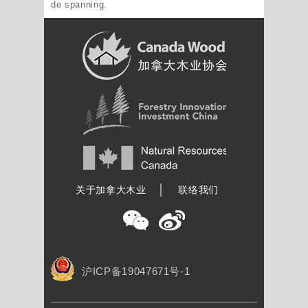
de spanning.
加拿大木业协会
关于加拿大木业
联络我们
沪ICP备19047671号-1