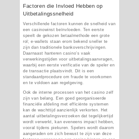
Factoren die Invloed Hebben op
Uitbetalingssnelheid
Verschillende factoren kunnen de snelheid van
een casinowinst beïnvloeden. Ten eerste
speelt de gekozen betaalmethode een grote
rol; e-wallets staan erom bekend sneller te
zijn dan traditionele bankoverschrijvingen.
Daarnaast hanteren casino’s vaak
verwerkingstijden voor uitbetalingsaanvragen,
waarbij een eerste verificatie van de speler en
de transactie plaatsvindt. Dit is een
standaardprocedure om fraude te voorkomen
en te voldoen aan regelgeving.
Ook de interne processen van het casino zelf
zijn van belang. Een goed georganiseerde
financiële afdeling met efficiënte systemen
kan de wachttijd aanzienlijk verkorten. Het
aantal uitbetalingsverzoeken dat tegelijkertijd
wordt verwerkt, kan eveneens impact hebben,
vooral tijdens piekuren. Spelers wordt daarom
aangeraden om zich bewust te zijn van deze