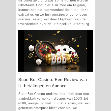
uit bonusgeld of gratis spins kunnen worden
uitbetaald. Door hier slim mee om te gaan,
kunnen spelers hun voordeel doen met deze
extraatjes en zo hun winstgevende fondsen
maximaliseren, wat direct bijdraagt aan de
tevredenheid over de uiteindelijke uitbetaling.
SuperBet Casino: Een Review van
Uitbetalingen en Aanbod
SuperBet Casino onderscheidt zich door een
aantrekkelijke welkomstbonus van 100% tot
€500, aangevuld met 50 gratis spins, wat een
genereus startpunt biedt voor nieuwe