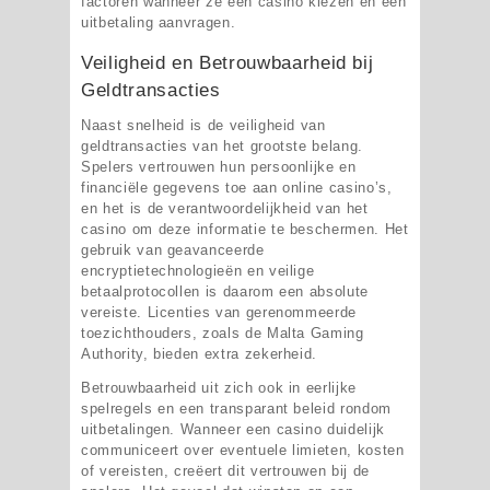
factoren wanneer ze een casino kiezen en een
uitbetaling aanvragen.
Veiligheid en Betrouwbaarheid bij
Geldtransacties
Naast snelheid is de veiligheid van
geldtransacties van het grootste belang.
Spelers vertrouwen hun persoonlijke en
financiële gegevens toe aan online casino’s,
en het is de verantwoordelijkheid van het
casino om deze informatie te beschermen. Het
gebruik van geavanceerde
encryptietechnologieën en veilige
betaalprotocollen is daarom een absolute
vereiste. Licenties van gerenommeerde
toezichthouders, zoals de Malta Gaming
Authority, bieden extra zekerheid.
Betrouwbaarheid uit zich ook in eerlijke
spelregels en een transparant beleid rondom
uitbetalingen. Wanneer een casino duidelijk
communiceert over eventuele limieten, kosten
of vereisten, creëert dit vertrouwen bij de