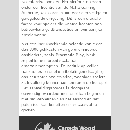
Nederlandse spelers. Het platform opereert
onder een licentie van de Malta Gaming
Authority, wat garant staat voor een veilige en
gereguleerde omgeving. Dit is een cruciale
factor voor spelers die waarde hechten aan
betrouwbare geldtransacties en een eerlijke
speelervaring.
Met een indrukwekkende selectie van meer
dan 3000 gokkasten van gerenommeerde
aanbieders, zoals Pragmatic Play, biedt
SuperBet een breed scala aan
entertainmentopties. De nadruk op veilige
transacties en snelle uitbetalingen draagt bij
aan een zorgeloze ervaring, waardoor spelers
zich volledig kunnen concentreren op het spel.
Het aanmeldingsproces is doorgaans
eenvoudig, waardoor men snel kan beginnen
met het verkennen van het aanbod en het
potentieel kan benutten om succesvol te
gokken.