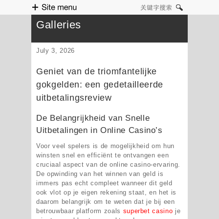
Site menu
关键字搜索
Galleries
July 3, 2026
Geniet van de triomfantelijke
gokgelden: een gedetailleerde
uitbetalingsreview
De Belangrijkheid van Snelle
Uitbetalingen in Online Casino’s
Voor veel spelers is de mogelijkheid om hun
winsten snel en efficiënt te ontvangen een
cruciaal aspect van de online casino-ervaring.
De opwinding van het winnen van geld is
immers pas echt compleet wanneer dit geld
ook vlot op je eigen rekening staat, en het is
daarom belangrijk om te weten dat je bij een
betrouwbaar platform zoals
superbet casino
je