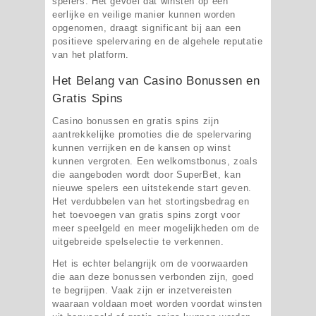
spelers. Het gevoel dat winsten op een
eerlijke en veilige manier kunnen worden
opgenomen, draagt significant bij aan een
positieve spelervaring en de algehele reputatie
van het platform.
Het Belang van Casino Bonussen en
Gratis Spins
Casino bonussen en gratis spins zijn
aantrekkelijke promoties die de spelervaring
kunnen verrijken en de kansen op winst
kunnen vergroten. Een welkomstbonus, zoals
die aangeboden wordt door SuperBet, kan
nieuwe spelers een uitstekende start geven.
Het verdubbelen van het stortingsbedrag en
het toevoegen van gratis spins zorgt voor
meer speelgeld en meer mogelijkheden om de
uitgebreide spelselectie te verkennen.
Het is echter belangrijk om de voorwaarden
die aan deze bonussen verbonden zijn, goed
te begrijpen. Vaak zijn er inzetvereisten
waaraan voldaan moet worden voordat winsten