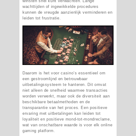
winsten snel kunt verwachten. Lange
wachttijden of ingewikkelde procedures
kunnen de vreugde aanzienlijk verminderen en
leiden tot frustratie.
Daarom is het voor casino’s essentieel om
een gestroomlijnd en betrouwbaar
uitbetalingssysteem te hanteren. Dit omvat
niet alleen de snelheid waarmee transacties
worden verwerkt, maar ook de diversiteit aan
beschikbare betaalmethoden en de
transparantie van het proces. Een positieve
ervaring met uitbetalingen kan leiden tot
loyaliteit en positieve mond-tot-mondreclame,
wat van onschatbare waarde is voor elk online
gaming platform.