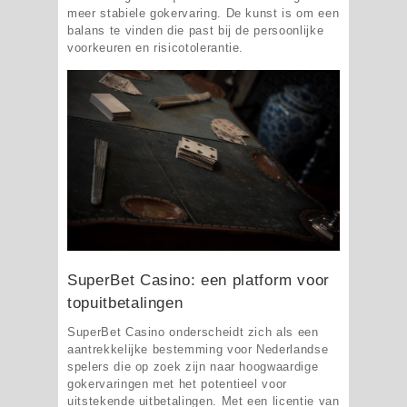
meer stabiele gokervaring. De kunst is om een
balans te vinden die past bij de persoonlijke
voorkeuren en risicotolerantie.
SuperBet Casino: een platform voor
topuitbetalingen
SuperBet Casino onderscheidt zich als een
aantrekkelijke bestemming voor Nederlandse
spelers die op zoek zijn naar hoogwaardige
gokervaringen met het potentieel voor
uitstekende uitbetalingen. Met een licentie van