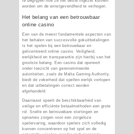
te begrijpen hoe ze het beste ingezet kunnen
worden om de winstgevendheid te verhogen.
Het belang van een betrouwbaar
online casino
Een van de meest fundamentele aspecten van
het behalen van succesvolle gokuitbetalingen
is het spelen bij een betrouwbaar en
gelicentieerd online casino. Veiligheid,
eerlijkheid en transparantie zijn hierbij van het
grootste belang. Een casino dat opereert
onder toezicht van gerenommeerde
autoriteiten, zoals de Malta Gaming Authority,
biedt de zekerheid dat spellen eerlijk verlopen
en dat uitbetalingen correct worden
afgehandeld.
Daarnaast speelt de beschikbaarheid van
veilige en efficiënte betaalmethoden een grote
rol. Snelle en betrouwbare stortingen en
opnames zorgen voor een zorgeloze
spelervaring, waardoor spelers zich volledig
kunnen concentreren op het spel en de