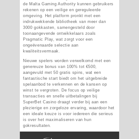
de Malta Gaming Authority kunnen gebruikers
rekenen op een veilige en gereguleerde
omgeving. Het platform pronkt met een
indrukwekkende bibliotheek van meer dan
3000 gokkasten, samengesteld door
toonaangevende ontwikkelaars zoals
Pragmatic Play, wat zorgt voor een
ongeëvenaarde selectie aan
kwaliteitsvermaak.
Nieuwe spelers worden verwelkomd met een
genereuze bonus van 100% tot €500,
aangevuld met 50 gratis spins, wat een
fantastische start biedt om het uitgebreide
spelaanbod te verkennen en de kansen op
winst te vergroten. De focus op veilige
transacties en snelle uitbetalingen bij
SuperBet Casino draagt verder bij aan een
plezierige en zorgeloze ervaring, waardoor het
een ideale keuze is voor iedereen die serieus
is over het maximaliseren van hun
gokresultaten.