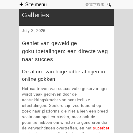
Site menu
关键字搜索
Galleries
July 3, 2026
Geniet van geweldige
gokuitbetalingen: een directe weg
naar succes
De allure van hoge uitbetalingen in
online gokken
Het nastreven van succesvolle gokervaringen
wordt vaak gedreven door de
aantrekkingskracht van aanzienlijke
uitbetalingen. Spelers zijn voortdurend op
zoek naar platforms die niet alleen een breed
scala aan spellen bieden, maar ook de
potentie hebben om winsten te genereren die
de verwachtingen overtreffen, en het
superbet