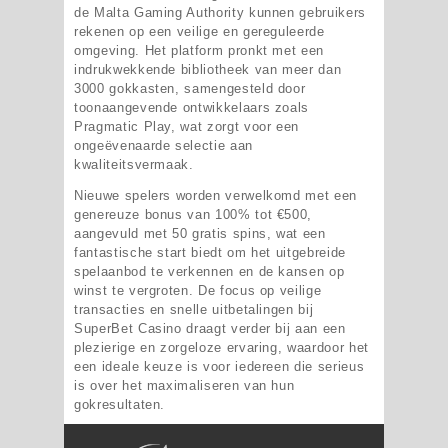
de Malta Gaming Authority kunnen gebruikers
rekenen op een veilige en gereguleerde
omgeving. Het platform pronkt met een
indrukwekkende bibliotheek van meer dan
3000 gokkasten, samengesteld door
toonaangevende ontwikkelaars zoals
Pragmatic Play, wat zorgt voor een
ongeëvenaarde selectie aan
kwaliteitsvermaak.
Nieuwe spelers worden verwelkomd met een
genereuze bonus van 100% tot €500,
aangevuld met 50 gratis spins, wat een
fantastische start biedt om het uitgebreide
spelaanbod te verkennen en de kansen op
winst te vergroten. De focus op veilige
transacties en snelle uitbetalingen bij
SuperBet Casino draagt verder bij aan een
plezierige en zorgeloze ervaring, waardoor het
een ideale keuze is voor iedereen die serieus
is over het maximaliseren van hun
gokresultaten.