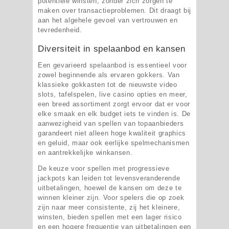
potentiële winsten, zonder zich zorgen te
maken over transactieproblemen. Dit draagt bij
aan het algehele gevoel van vertrouwen en
tevredenheid.
Diversiteit in spelaanbod en kansen
Een gevarieerd spelaanbod is essentieel voor
zowel beginnende als ervaren gokkers. Van
klassieke gokkasten tot de nieuwste video
slots, tafelspelen, live casino opties en meer,
een breed assortiment zorgt ervoor dat er voor
elke smaak en elk budget iets te vinden is. De
aanwezigheid van spellen van topaanbieders
garandeert niet alleen hoge kwaliteit graphics
en geluid, maar ook eerlijke spelmechanismen
en aantrekkelijke winkansen.
De keuze voor spellen met progressieve
jackpots kan leiden tot levensveranderende
uitbetalingen, hoewel de kansen om deze te
winnen kleiner zijn. Voor spelers die op zoek
zijn naar meer consistente, zij het kleinere,
winsten, bieden spellen met een lager risico
en een hogere frequentie van uitbetalingen een