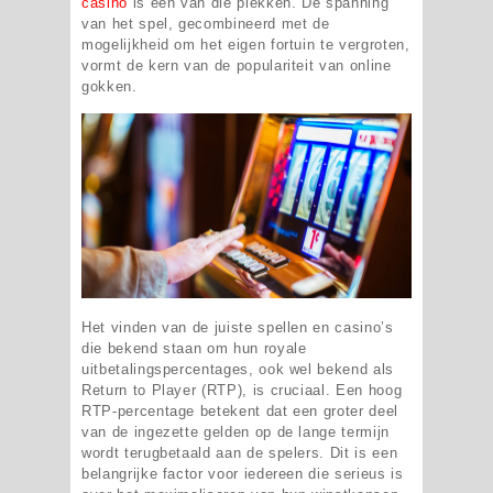
casino
is een van die plekken. De spanning
van het spel, gecombineerd met de
mogelijkheid om het eigen fortuin te vergroten,
vormt de kern van de populariteit van online
gokken.
Het vinden van de juiste spellen en casino’s
die bekend staan om hun royale
uitbetalingspercentages, ook wel bekend als
Return to Player (RTP), is cruciaal. Een hoog
RTP-percentage betekent dat een groter deel
van de ingezette gelden op de lange termijn
wordt terugbetaald aan de spelers. Dit is een
belangrijke factor voor iedereen die serieus is