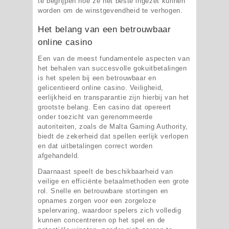
te begrijpen hoe ze het beste ingezet kunnen
worden om de winstgevendheid te verhogen.
Het belang van een betrouwbaar
online casino
Een van de meest fundamentele aspecten van
het behalen van succesvolle gokuitbetalingen
is het spelen bij een betrouwbaar en
gelicentieerd online casino. Veiligheid,
eerlijkheid en transparantie zijn hierbij van het
grootste belang. Een casino dat opereert
onder toezicht van gerenommeerde
autoriteiten, zoals de Malta Gaming Authority,
biedt de zekerheid dat spellen eerlijk verlopen
en dat uitbetalingen correct worden
afgehandeld.
Daarnaast speelt de beschikbaarheid van
veilige en efficiënte betaalmethoden een grote
rol. Snelle en betrouwbare stortingen en
opnames zorgen voor een zorgeloze
spelervaring, waardoor spelers zich volledig
kunnen concentreren op het spel en de