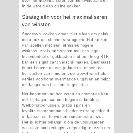
over het maximaliseren van hun winstkansen
in de wereld van online gokken.
Strategieën voor het maximaliseren
van winsten
Succesvol gokken draait niet alleen om geluk,
maar ook om slimme strategieën. Het kiezen
van spellen met een intrinsiek hogere
winkans, zoals tafelspelen met een lage
huisvoordeel of gokkasten met een hoog RTP,
kan een significant verschil maken. Daarnaast
is het beheersen van je bankroll essentieel;
het stellen van limieten voor zowel winst als
verlies voorkomt overmatige uitgaven en helpt
om langer van het spel te genieten.
Het benutten van bonussen en promoties kan
ook bijdragen aan een hogere uitbetaling.
Welkomstbonussen, gratis spins en
loyaliteitsprogramma’s bieden extra speelgeld
of kansen om te winnen zonder extra inzet.
Het is echter belangrijk om de voorwaarden
van deze aanbiedingen zorgvuldig te lezen om