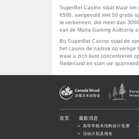
SuperBet Casino staat klaar om
€500, aangevuld met 50 gratis s
te verkennen, die meer dan 300
van de Malta Gaming Authority o
Bij SuperBet Casino staat de sp
het casino de nadruk op veilige 
waar u zich kunt concentreren 
Nederland en start uw spannend
加拿大木业协会
首页
最新消息
高等学校木结构设计竞赛
活动计划及报名