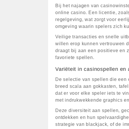
Bij het najagen van casinowinste
online casino. Een licentie, zoa
regelgeving, wat zorgt voor eerl
omgeving waarin spelers zich ku
Veilige transacties en snelle u
willen erop kunnen vertrouwen da
draagt bij aan een positieve en
favoriete spellen.
Variëteit in casinospellen en
De selectie van spellen die een 
breed scala aan gokkasten, tafe
dat er voor elke speler iets te 
met indrukwekkende graphics en 
Deze diversiteit aan spellen, ge
ontdekken en hun spelvaardighed
strategie van blackjack, of de i