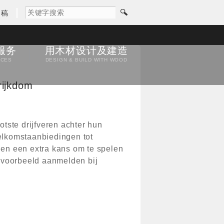
闻稿
服务
用木材设计及建造
ICES
DESIGN & BUILD WITH WOOD
rijkdom
tste drijfveren achter hun
elkomstaanbiedingen tot
den een extra kans om te spelen
ijvoorbeeld aanmelden bij