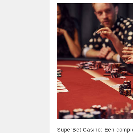
SuperBet Casino: Een comple