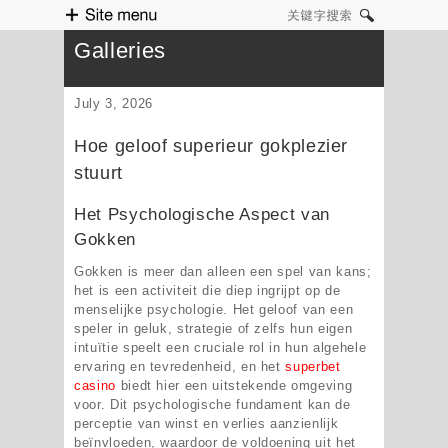
Site menu
关键字搜索
Galleries
July 3, 2026
Hoe geloof superieur gokplezier
stuurt
Het Psychologische Aspect van
Gokken
Gokken is meer dan alleen een spel van kans;
het is een activiteit die diep ingrijpt op de
menselijke psychologie. Het geloof van een
speler in geluk, strategie of zelfs hun eigen
intuïtie speelt een cruciale rol in hun algehele
ervaring en tevredenheid, en het
superbet
casino
biedt hier een uitstekende omgeving
voor. Dit psychologische fundament kan de
perceptie van winst en verlies aanzienlijk
beïnvloeden, waardoor de voldoening uit het