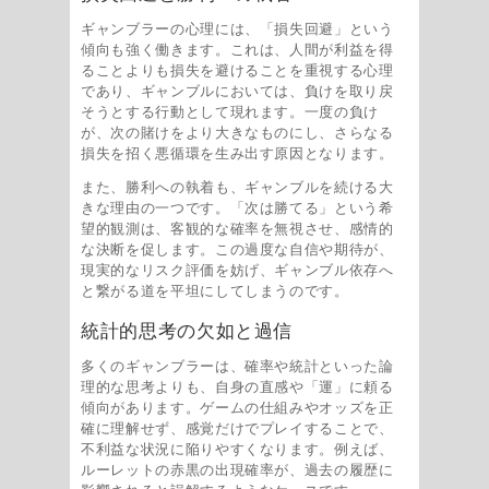
ギャンブラーの心理には、「損失回避」という
傾向も強く働きます。これは、人間が利益を得
ることよりも損失を避けることを重視する心理
であり、ギャンブルにおいては、負けを取り戻
そうとする行動として現れます。一度の負け
が、次の賭けをより大きなものにし、さらなる
損失を招く悪循環を生み出す原因となります。
また、勝利への執着も、ギャンブルを続ける大
きな理由の一つです。「次は勝てる」という希
望的観測は、客観的な確率を無視させ、感情的
な決断を促します。この過度な自信や期待が、
現実的なリスク評価を妨げ、ギャンブル依存へ
と繋がる道を平坦にしてしまうのです。
統計的思考の欠如と過信
多くのギャンブラーは、確率や統計といった論
理的な思考よりも、自身の直感や「運」に頼る
傾向があります。ゲームの仕組みやオッズを正
確に理解せず、感覚だけでプレイすることで、
不利益な状況に陥りやすくなります。例えば、
ルーレットの赤黒の出現確率が、過去の履歴に