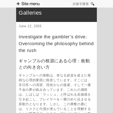
Site menu
关键字搜索
Galleries
June 12, 2026
Investigate the gambler’s drive:
Overcoming the philosophy behind
the rush
ギャンブルの根源にある心理：衝動
との向き合い方
ギャンブルへの衝動は、単なる娯楽を超えた複
雑な心理的要因に根差しています。そこには、
非日常への渇望、現状からの逃避、そして一攫
千金の夢が絡み合っています。これらの感情
は、しばしば「ラッシュ」と呼ばれる高揚感を
引き起こし、プレイヤーを一層のめり込ませる
原動力となります。しかし、この興奮の裏に
は、リスクと代償が潜んでいることを理解する