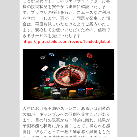
ことが重要です。このウェブサイトでは、お客
様の接続状況を安全かつ迅速に確認いたしま
す。ブラウザの検証を行い、スムーズなご利用
をサポートします。万が一、問題が発生した場
合は、再度お試しいただけるようご案内いたし
ます。安心してお使いいただくための、信頼で
きるサービスを提供いたします。
https://jp.trustpilot.com/review/funded.global
人生における不満やストレス、あるいは刺激の
欠如が、ギャンブルへの傾倒を促すことがあり
ます。目の前の現実から一時的に離れ、結果が
予測不能な状況に身を置くことで、得られる感
覚は、彼らにとって一種の解放感や興奮をもた