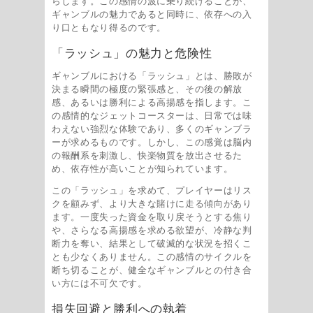
らします。この感情の波に乗り続けることが、
ギャンブルの魅力であると同時に、依存への入
り口ともなり得るのです。
「ラッシュ」の魅力と危険性
ギャンブルにおける「ラッシュ」とは、勝敗が
決まる瞬間の極度の緊張感と、その後の解放
感、あるいは勝利による高揚感を指します。こ
の感情的なジェットコースターは、日常では味
わえない強烈な体験であり、多くのギャンブラ
ーが求めるものです。しかし、この感覚は脳内
の報酬系を刺激し、快楽物質を放出させるた
め、依存性が高いことが知られています。
この「ラッシュ」を求めて、プレイヤーはリス
クを顧みず、より大きな賭けに走る傾向があり
ます。一度失った資金を取り戻そうとする焦り
や、さらなる高揚感を求める欲望が、冷静な判
断力を奪い、結果として破滅的な状況を招くこ
とも少なくありません。この感情のサイクルを
断ち切ることが、健全なギャンブルとの付き合
い方には不可欠です。
損失回避と勝利への執着