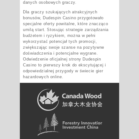
danych osobowych graczy.
Dla graczy szukających atrakcyjnych
bonusów, Dudespin Casino przygotowało
specjalne oferty powitalne, które znacząco
umilą start. Stosując strategie zarządzania
budżetem i ryzykiem, można w pełni
wykorzystać potencjał tych promocji,
zwiększając swoje szanse na pozytywne
doświadczenia i potencjalne wygrane.
Odwiedzenie oficjalnej strony Dudespin
Casino to pierwszy krok do ekscytującej i
odpowiedzialnej przygody w świecie gier
hazardowych online.