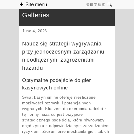
Site menu
关键字搜索
Galleries
June 4, 2026
Naucz się strategii wygrywania
przy jednoczesnym zarządzaniu
nieodłącznymi zagrożeniami
hazardu
Optymalne podejście do gier
kasynowych online
Świat kasyn online oferuje niezliczone
możliwości rozrywki i potencjalnych
wygranych. Kluczem do czerpania radości z
tej formy hazardu jest przyjęcie
strategicznego podejścia, które równoważy
chęć zysku z odpowiedzialnym zarządzaniem
ryzykiem. Zrozumienie mechaniki gier, takich