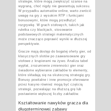
strategie, które mogą zwiększyć szanse na
wygraną, choć nigdy nie gwarantują sukcesu.
W przypadku automatów online, warto zwrócić
uwagę na gry z wysokim RTP i funkcjami
bonusowymi, które mogą przedłużyć
rozgrywkę. W grach stołowych, takich jak
ruletka czy blackjack, stosowanie
podstawowych strategii matematycznych
może znacząco poprawić wyniki w dłuższej
perspektywie.
Gracze mają dostęp do bogatej oferty gier, od
klasycznych slotów po zaawansowane gry
stołowe z krupierami na żywo. Analiza tabel
wypłat, zrozumienie zmienności gier oraz
świadome wybieranie zakładów to elementy,
które składają się na skuteczną strategię gry.
Bonusy powitalne i inne promocje oferowane
przez kasyno również mogą być częścią
strategii, pozwalając na dłuższą grę lub
postawienie większej liczby zakładów.
Kształtowanie nawyków gracza dla
długoterminowej zabawy