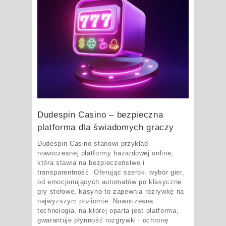
Dudespin Casino – bezpieczna
platforma dla świadomych graczy
Dudespin Casino stanowi przykład
nowoczesnej platformy hazardowej online,
która stawia na bezpieczeństwo i
transparentność. Oferując szeroki wybór gier,
od emocjonujących automatów po klasyczne
gry stołowe, kasyno to zapewnia rozrywkę na
najwyższym poziomie. Nowoczesna
technologia, na której oparta jest platforma,
gwarantuje płynność rozgrywki i ochronę