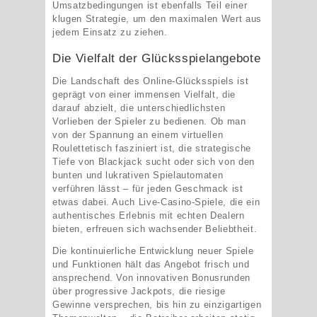
Umsatzbedingungen ist ebenfalls Teil einer
klugen Strategie, um den maximalen Wert aus
jedem Einsatz zu ziehen.
Die Vielfalt der Glücksspielangebote
Die Landschaft des Online-Glücksspiels ist
geprägt von einer immensen Vielfalt, die
darauf abzielt, die unterschiedlichsten
Vorlieben der Spieler zu bedienen. Ob man
von der Spannung an einem virtuellen
Roulettetisch fasziniert ist, die strategische
Tiefe von Blackjack sucht oder sich von den
bunten und lukrativen Spielautomaten
verführen lässt – für jeden Geschmack ist
etwas dabei. Auch Live-Casino-Spiele, die ein
authentisches Erlebnis mit echten Dealern
bieten, erfreuen sich wachsender Beliebtheit.
Die kontinuierliche Entwicklung neuer Spiele
und Funktionen hält das Angebot frisch und
ansprechend. Von innovativen Bonusrunden
über progressive Jackpots, die riesige
Gewinne versprechen, bis hin zu einzigartigen