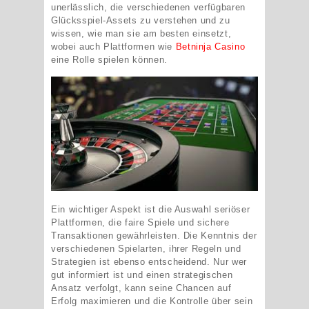
unerlässlich, die verschiedenen verfügbaren
Glücksspiel-Assets zu verstehen und zu
wissen, wie man sie am besten einsetzt,
wobei auch Plattformen wie
Betninja Casino
eine Rolle spielen können.
Ein wichtiger Aspekt ist die Auswahl seriöser
Plattformen, die faire Spiele und sichere
Transaktionen gewährleisten. Die Kenntnis der
verschiedenen Spielarten, ihrer Regeln und
Strategien ist ebenso entscheidend. Nur wer
gut informiert ist und einen strategischen
Ansatz verfolgt, kann seine Chancen auf
Erfolg maximieren und die Kontrolle über sein