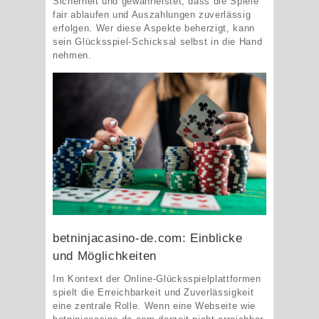
Sicherheit und gewährleistet, dass die Spiele
fair ablaufen und Auszahlungen zuverlässig
erfolgen. Wer diese Aspekte beherzigt, kann
sein Glücksspiel-Schicksal selbst in die Hand
nehmen.
betninjacasino-de.com: Einblicke
und Möglichkeiten
Im Kontext der Online-Glücksspielplattformen
spielt die Erreichbarkeit und Zuverlässigkeit
eine zentrale Rolle. Wenn eine Webseite wie