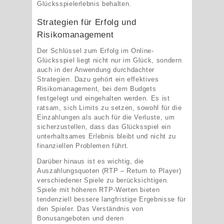
Glücksspielerlebnis behalten.
Strategien für Erfolg und
Risikomanagement
Der Schlüssel zum Erfolg im Online-
Glücksspiel liegt nicht nur im Glück, sondern
auch in der Anwendung durchdachter
Strategien. Dazu gehört ein effektives
Risikomanagement, bei dem Budgets
festgelegt und eingehalten werden. Es ist
ratsam, sich Limits zu setzen, sowohl für die
Einzahlungen als auch für die Verluste, um
sicherzustellen, dass das Glücksspiel ein
unterhaltsames Erlebnis bleibt und nicht zu
finanziellen Problemen führt.
Darüber hinaus ist es wichtig, die
Auszahlungsquoten (RTP – Return to Player)
verschiedener Spiele zu berücksichtigen.
Spiele mit höheren RTP-Werten bieten
tendenziell bessere langfristige Ergebnisse für
den Spieler. Das Verständnis von
Bonusangeboten und deren