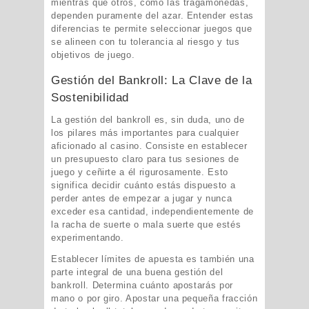
mientras que otros, como las tragamonedas,
dependen puramente del azar. Entender estas
diferencias te permite seleccionar juegos que
se alineen con tu tolerancia al riesgo y tus
objetivos de juego.
Gestión del Bankroll: La Clave de la
Sostenibilidad
La gestión del bankroll es, sin duda, uno de
los pilares más importantes para cualquier
aficionado al casino. Consiste en establecer
un presupuesto claro para tus sesiones de
juego y ceñirte a él rigurosamente. Esto
significa decidir cuánto estás dispuesto a
perder antes de empezar a jugar y nunca
exceder esa cantidad, independientemente de
la racha de suerte o mala suerte que estés
experimentando.
Establecer límites de apuesta es también una
parte integral de una buena gestión del
bankroll. Determina cuánto apostarás por
mano o por giro. Apostar una pequeña fracción