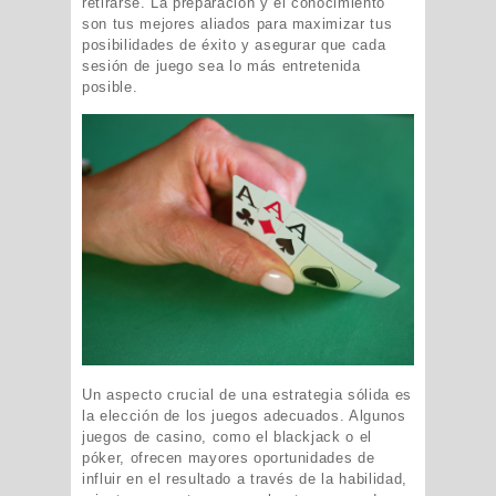
retirarse. La preparación y el conocimiento
son tus mejores aliados para maximizar tus
posibilidades de éxito y asegurar que cada
sesión de juego sea lo más entretenida
posible.
Un aspecto crucial de una estrategia sólida es
la elección de los juegos adecuados. Algunos
juegos de casino, como el blackjack o el
póker, ofrecen mayores oportunidades de
influir en el resultado a través de la habilidad,