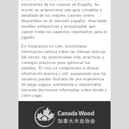
entusiastas de los casinos en España. Su
misión es proporcionar una guía completa y
detallada de los mejores casinos online
disponibles en el mercado español, ofreciendo
reseñas exhaustivas y actualizadas que
cubren todos los aspectos importantes para el
jugador.
En Visacasino-es.com, encontrarás
información valiosa sobre las últimas noticias
del sector, las promociones más atractivas y
consejos prácticos para optimizar tus
partidas. El sitio se compromete a ofrecer
información precisa y útil, asegurando que los
usuarios puedan disfrutar de una experiencia
de juego segura, entretenida y responsable,
tomando decisiones informadas sobre dónde y
cómo jugar.