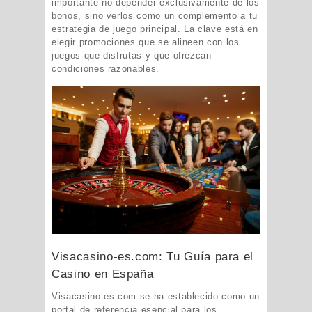
importante no depender exclusivamente de los
bonos, sino verlos como un complemento a tu
estrategia de juego principal. La clave está en
elegir promociones que se alineen con los
juegos que disfrutas y que ofrezcan
condiciones razonables.
Visacasino-es.com: Tu Guía para el
Casino en España
Visacasino-es.com se ha establecido como un
portal de referencia esencial para los