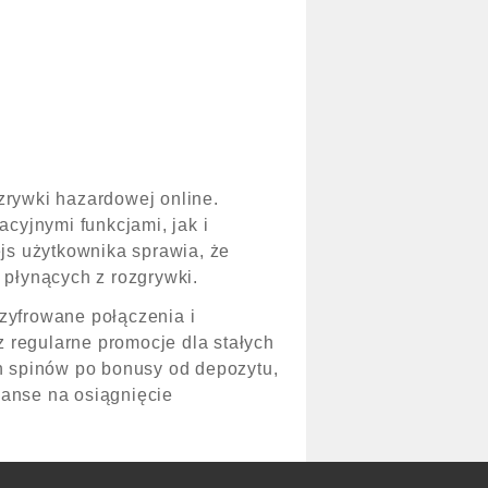
zrywki hazardowej online.
acyjnymi funkcjami, jak i
ejs użytkownika sprawia, że
 płynących z rozgrywki.
zyfrowane połączenia i
 regularne promocje dla stałych
ch spinów po bonusy od depozytu,
zanse na osiągnięcie