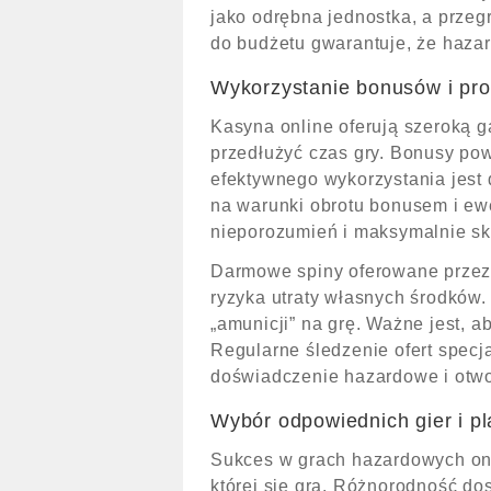
jako odrębna jednostka, a przeg
do budżetu gwarantuje, że haza
Wykorzystanie bonusów i pro
Kasyna online oferują szeroką 
przedłużyć czas gry. Bonusy powi
efektywnego wykorzystania jest
na warunki obrotu bonusem i ew
nieporozumień i maksymalnie sk
Darmowe spiny oferowane przez
ryzyka utraty własnych środków.
„amunicji” na grę. Ważne jest, a
Regularne śledzenie ofert spec
doświadczenie hazardowe i otw
Wybór odpowiednich gier i p
Sukces w grach hazardowych onli
której się gra. Różnorodność do