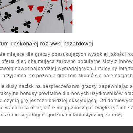
trum doskonałej rozrywki hazardowej
łe miejsce dla graczy poszukujących wysokiej jakości ro
 ofertą gier, obejmującą zarówno popularne sloty z innow
dowolą nawet najbardziej wymagających. Intuicyjny interf
a i przyjemna, co pozwala graczom skupić się na emocjach
zie duży nacisk na bezpieczeństwo graczy, zapewniając s
rakcyjne bonusy powitalne dla nowych użytkowników oraz
óre czynią grę jeszcze bardziej ekscytującą. Od darmowy
o wachlarza ofert, które mogą znacząco zwiększyć ich s
ieszenie się długimi godzinami fantastycznej zabawy.