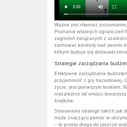
Ważne jest również zrozumienie,
Poznanie własnych ograniczeń f
zagrożeń związanych z uzależni
zachować kontrolę nad swoimi dz
którym buduje się doświadczeni
Strategie zarządzania budż
Efektywne zarządzanie budżetem
przyjemność z gry hazardowej. 
życie, jest pierwszym krokiem. N
niezależnie od emocji towarzysz
środków.
Stosowanie strategii takich jak 
może znacząco pomóc w utrzymani
– to prosta droga do jeszcze wi