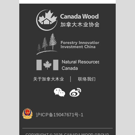
加拿大木业协会
关于加拿大木业
联络我们
沪ICP备19047671号-1