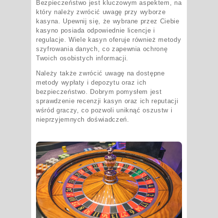
Bezpieczeństwo jest kluczowym aspektem, na
który należy zwrócić uwagę przy wyborze
kasyna. Upewnij się, że wybrane przez Ciebie
kasyno posiada odpowiednie licencje i
regulacje. Wiele kasyn oferuje również metody
szyfrowania danych, co zapewnia ochronę
Twoich osobistych informacji.
Należy także zwrócić uwagę na dostępne
metody wypłaty i depozytu oraz ich
bezpieczeństwo. Dobrym pomysłem jest
sprawdzenie recenzji kasyn oraz ich reputacji
wśród graczy, co pozwoli uniknąć oszustw i
nieprzyjemnych doświadczeń.