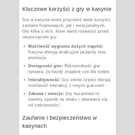
Kluczowe korzyści z gry w kasynie
Gra w kasynie może przynieść wiele korzyści,
zarówno finansowych, jak i emocjonalnych.
Oto kilka z nich, które warto rozważyć przed
rozpoczęciem gry:
Możliwość wygrania dużych nagród:
Kasyna oferują atrakcyjne jackpoty oraz
promocje.
Dostępność gier:
Różnorodność gier
sprawia, że każdy znajdzie coś dla siebie.
Interaktywność:
Gry online często oferują
możliwość interakcji z innymi graczami.
Zabawa i emocje:
Gry hazardowe to
świetny sposób na relaks i oderwanie się
od codzienności.
Zaufanie i bezpieczeństwo w
kasynach