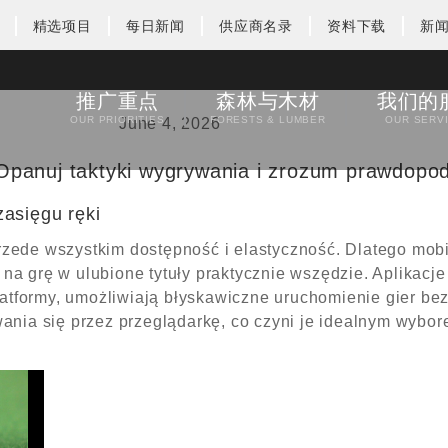
精选项目
每日新闻
供应商名录
资料下载
新
推广重点
森林与木材
我们的
OUR PRIORITIES
FORESTS & LUMBER
OUR SERV
June 4, 2026
 Opanuj taktyki wygrywania i zrozum prawdopo
asięgu ręki
rzede wszystkim dostępność i elastyczność. Dlatego mob
a grę w ulubione tytuły praktycznie wszędzie. Aplikacje 
tformy, umożliwiają błyskawiczne uruchomienie gier bez
wania się przez przeglądarkę, co czyni je idealnym wybo