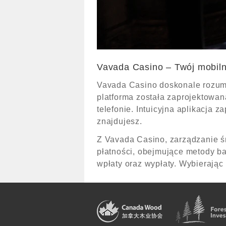
Vavada Casino – Twój mobilny
Vavada Casino doskonale rozumi
platforma została zaprojektowa
telefonie. Intuicyjna aplikacja 
znajdujesz.
Z Vavada Casino, zarządzanie śr
płatności, obejmujące metody ba
wpłaty oraz wypłaty. Wybierają