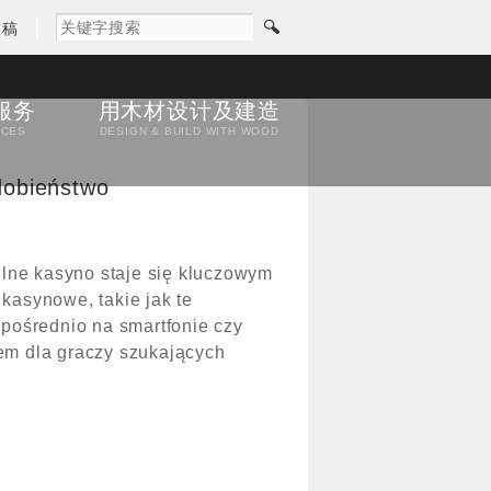
闻稿
服务
用木材设计及建造
ICES
DESIGN & BUILD WITH WOOD
dobieństwo
ilne kasyno staje się kluczowym
kasynowe, takie jak te
pośrednio na smartfonie czy
rem dla graczy szukających