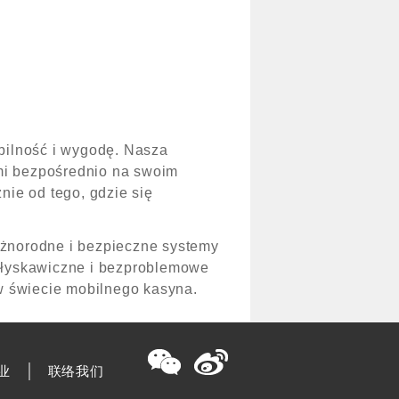
bilność i wygodę. Nasza
ymi bezpośrednio na swoim
nie od tego, gdzie się
różnorodne i bezpieczne systemy
 błyskawiczne i bezproblemowe
w świecie mobilnego kasyna.
业
联络我们