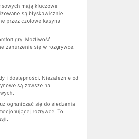
nansowych mają kluczowe
lizowane są błyskawicznie.
ne przez czołowe kasyna
omfort gry. Możliwość
ne zanurzenie się w rozgrywce.
y i dostępności. Niezależnie od
asynowe są zawsze na
owych.
uż ograniczać się do siedzenia
emocjonującej rozrywce. To
sji.