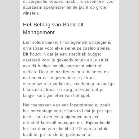
strategische keuzes maakt, is essentieel voor
duurzaam spelplezier en de jacht op grote
winsten.
Het Belang van Bankroll
Management
Een solide bankroll management strategie is
onmisbaar voor elke serieuze casino speler.
Dit houdt in dat je een specifiek budget
vaststelt voor je gokactiviteiten en je strikt
aan dit budget houdt, ongeacht winst of
verlies. Door je inzetten slim te beheren en
niet meer uit te geven dan je je kunt
veroorloven te verliezen, voorkom je onnodige
financiële stress en zorg je ervoor dat je
langer kunt genieten van het spel.
Het toepassen van een inzetstrategie, zoals
het percentage van je bankroll dat je per spel
inzet, kan eveneens bijdragen aan een
effectief bankroll management. Bijvoorbeeld,
het inzetten van slechts 1-2% van je totale
bankroll per ronde bij gokkasten of