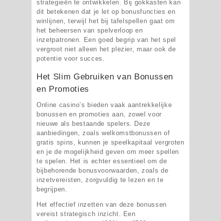
strategieën te ontwikkelen. Bij gokkasten kan
dit betekenen dat je let op bonusfuncties en
winlijnen, terwijl het bij tafelspellen gaat om
het beheersen van spelverloop en
inzetpatronen. Een goed begrip van het spel
vergroot niet alleen het plezier, maar ook de
potentie voor succes.
Het Slim Gebruiken van Bonussen
en Promoties
Online casino’s bieden vaak aantrekkelijke
bonussen en promoties aan, zowel voor
nieuwe als bestaande spelers. Deze
aanbiedingen, zoals welkomstbonussen of
gratis spins, kunnen je speelkapitaal vergroten
en je de mogelijkheid geven om meer spellen
te spelen. Het is echter essentieel om de
bijbehorende bonusvoorwaarden, zoals de
inzetvereisten, zorgvuldig te lezen en te
begrijpen.
Het effectief inzetten van deze bonussen
vereist strategisch inzicht. Een