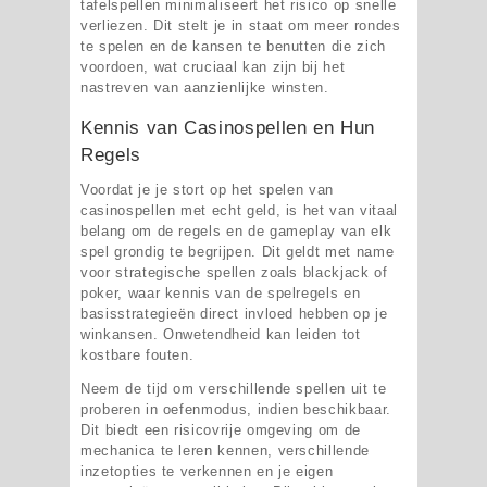
tafelspellen minimaliseert het risico op snelle
verliezen. Dit stelt je in staat om meer rondes
te spelen en de kansen te benutten die zich
voordoen, wat cruciaal kan zijn bij het
nastreven van aanzienlijke winsten.
Kennis van Casinospellen en Hun
Regels
Voordat je je stort op het spelen van
casinospellen met echt geld, is het van vitaal
belang om de regels en de gameplay van elk
spel grondig te begrijpen. Dit geldt met name
voor strategische spellen zoals blackjack of
poker, waar kennis van de spelregels en
basisstrategieën direct invloed hebben op je
winkansen. Onwetendheid kan leiden tot
kostbare fouten.
Neem de tijd om verschillende spellen uit te
proberen in oefenmodus, indien beschikbaar.
Dit biedt een risicovrije omgeving om de
mechanica te leren kennen, verschillende
inzetopties te verkennen en je eigen