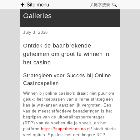
Site menu
关键字搜索
Galleries
July 3, 2026
Ontdek de baanbrekende
geheimen om groot te winnen in
het casino
Strategieën voor Succes bij Online
Casinospellen
Winnen bij online casino’s draait niet puur om
geluk; het toepassen van slimme strategieën
kan je winkansen aanzienlijk vergroten. Een
van de meest effectieve benaderingen is het
begrijpen van de uitbetalingspercentages
(RTP) van de spellen die je speelt, en het
platform
https://superbetcasino.nl/
biedt hierin
veel opties. Spellen met een hogere RTP