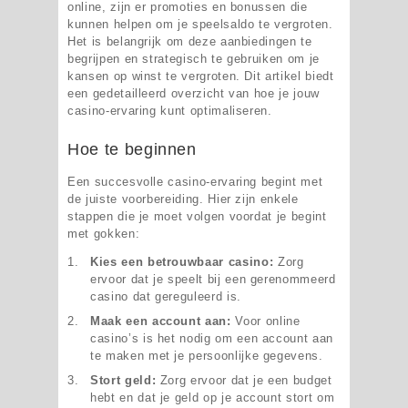
online, zijn er promoties en bonussen die
kunnen helpen om je speelsaldo te vergroten.
Het is belangrijk om deze aanbiedingen te
begrijpen en strategisch te gebruiken om je
kansen op winst te vergroten. Dit artikel biedt
een gedetailleerd overzicht van hoe je jouw
casino-ervaring kunt optimaliseren.
Hoe te beginnen
Een succesvolle casino-ervaring begint met
de juiste voorbereiding. Hier zijn enkele
stappen die je moet volgen voordat je begint
met gokken:
Kies een betrouwbaar casino:
Zorg
ervoor dat je speelt bij een gerenommeerd
casino dat gereguleerd is.
Maak een account aan:
Voor online
casino’s is het nodig om een account aan
te maken met je persoonlijke gegevens.
Stort geld:
Zorg ervoor dat je een budget
hebt en dat je geld op je account stort om