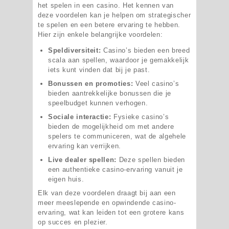
het spelen in een casino. Het kennen van
deze voordelen kan je helpen om strategischer
te spelen en een betere ervaring te hebben.
Hier zijn enkele belangrijke voordelen:
Speldiversiteit:
Casino’s bieden een breed
scala aan spellen, waardoor je gemakkelijk
iets kunt vinden dat bij je past.
Bonussen en promoties:
Veel casino’s
bieden aantrekkelijke bonussen die je
speelbudget kunnen verhogen.
Sociale interactie:
Fysieke casino’s
bieden de mogelijkheid om met andere
spelers te communiceren, wat de algehele
ervaring kan verrijken.
Live dealer spellen:
Deze spellen bieden
een authentieke casino-ervaring vanuit je
eigen huis.
Elk van deze voordelen draagt bij aan een
meer meeslepende en opwindende casino-
ervaring, wat kan leiden tot een grotere kans
op succes en plezier.