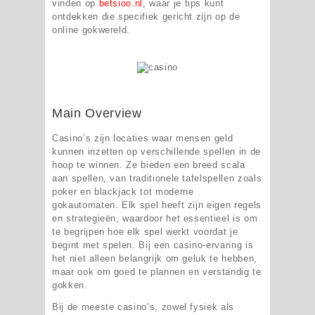
vinden op
betsioo.nl
, waar je tips kunt
ontdekken die specifiek gericht zijn op de
online gokwereld.
Main Overview
Casino’s zijn locaties waar mensen geld
kunnen inzetten op verschillende spellen in de
hoop te winnen. Ze bieden een breed scala
aan spellen, van traditionele tafelspellen zoals
poker en blackjack tot moderne
gokautomaten. Elk spel heeft zijn eigen regels
en strategieën, waardoor het essentieel is om
te begrijpen hoe elk spel werkt voordat je
begint met spelen. Bij een casino-ervaring is
het niet alleen belangrijk om geluk te hebben,
maar ook om goed te plannen en verstandig te
gokken.
Bij de meeste casino’s, zowel fysiek als