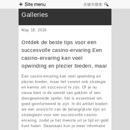
Site menu
关键字搜索
Galleries
May 18, 2026
Ontdek de beste tips voor een
succesvolle casino-ervaring Een
casino-ervaring kan veel
opwinding en plezier bieden, maar
Een casino-ervaring kan veel opwinding en
plezier bieden, maar het vereist ook strategie
en kennis om succesvol te zijn. Of je nu
nieuw bent in de wereld van gokken of een
doorgewinterde speler, het is essentieel om
goed geïnformeerd te zijn. In dit artikel bieden
we een overzicht van de belangrijkste tips en
strategieën voor een succesvolle casino-
ervaring, zodat je het meeste uit je tijd en geld
kunt halen. Daarnaast kun je meer informatie