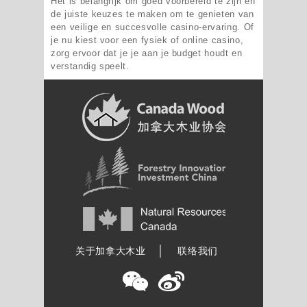
Het is belangrijk om goed voorbereid te zijn en
de juiste keuzes te maken om te genieten van
een veilige en succesvolle casino-ervaring. Of
je nu kiest voor een fysiek of online casino,
zorg ervoor dat je je aan je budget houdt en
verstandig speelt.
加拿大木业协会
关于加拿大木业
联络我们