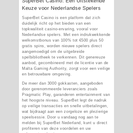
SuperBet Casino: Een Uitstekende
Keuze voor Nederlandse Spelers
SuperBet Casino is een platform dat zich
duidelijk richt op het bieden van een
topkwaliteit casino-ervaring, vooral voor
Nederlandse spelers. Met een indrukwekkende
welkomstbonus van 100% tot €500 plus 50
gratis spins, worden nieuwe spelers direct
aangemoedigd om de uitgebreide
spelbibliotheek te verkennen. Dit genereuze
aanbod, gecombineerd met de licentie van de
Malta Gaming Authority, zorgt voor een veilige
en betrouwbare omgeving.
De meer dan 3000 gokkasten, aangeboden
door gerenommeerde leveranciers zoals
Pragmatic Play, garanderen entertainment van
het hoogste niveau. SuperBet legt de nadruk
op veilige transacties en snelle uitbetalingen,
wat bijdraagt aan een zorgeloze en plezierige
speelsessie. Door u vandaag nog aan te
melden bij SuperBet Nederland, kunt u direct
profiteren van deze voordelen en uw