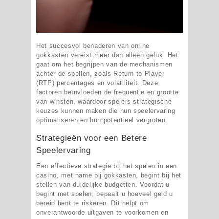
Het succesvol benaderen van online
gokkasten vereist meer dan alleen geluk. Het
gaat om het begrijpen van de mechanismen
achter de spellen, zoals Return to Player
(RTP) percentages en volatiliteit. Deze
factoren beïnvloeden de frequentie en grootte
van winsten, waardoor spelers strategische
keuzes kunnen maken die hun speelervaring
optimaliseren en hun potentieel vergroten.
Strategieën voor een Betere
Speelervaring
Een effectieve strategie bij het spelen in een
casino, met name bij gokkasten, begint bij het
stellen van duidelijke budgetten. Voordat u
begint met spelen, bepaalt u hoeveel geld u
bereid bent te riskeren. Dit helpt om
onverantwoorde uitgaven te voorkomen en