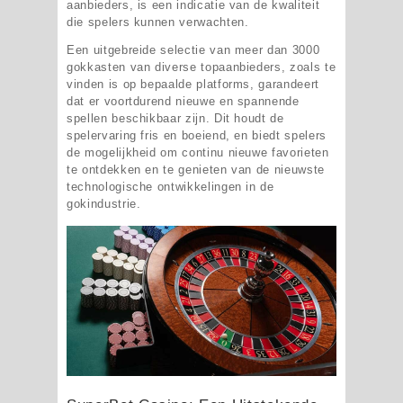
aanbieders, is een indicatie van de kwaliteit
die spelers kunnen verwachten.
Een uitgebreide selectie van meer dan 3000
gokkasten van diverse topaanbieders, zoals te
vinden is op bepaalde platforms, garandeert
dat er voortdurend nieuwe en spannende
spellen beschikbaar zijn. Dit houdt de
spelervaring fris en boeiend, en biedt spelers
de mogelijkheid om continu nieuwe favorieten
te ontdekken en te genieten van de nieuwste
technologische ontwikkelingen in de
gokindustrie.