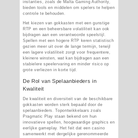
instanties, zoals de Malta Gaming Authority,
bieden tools en middelen om spelers te helpen
controle te behouden.
Het kiezen van gokkasten met een gunstige
RTP en een beheersbare volatiliteit kan ook
bijdragen aan een verantwoorde speelstijl.
Spellen met een hogere RTP keren statistisch
gezien meer uit over de lange termijn, terwijl
een lagere volatiliteit zorgt voor frequentere,
kleinere winsten, wat kan bijdragen aan een
stabielere speelervaring en minder risico op
grote verliezen in korte tijd.
De Rol van Spelaanbieders in
Kwaliteit
De kwaliteit en diversiteit van de beschikbare
gokkasten worden sterk bepaald door de
spelaanbieders. Topontwikkelaars zoals
Pragmatic Play staan bekend om hun
innovatieve spellen, hoogwaardige graphics en
eerlijke gameplay. Het feit dat een casino
samenwerkt met dergelijke gerenommeerde