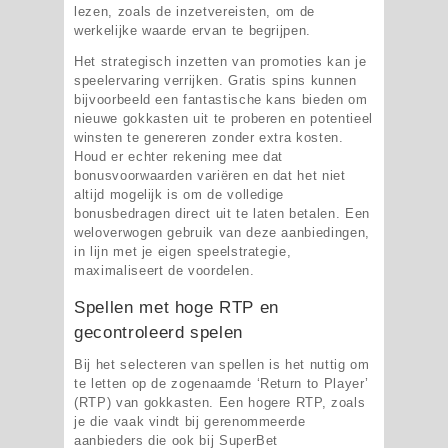
lezen, zoals de inzetvereisten, om de
werkelijke waarde ervan te begrijpen.
Het strategisch inzetten van promoties kan je
speelervaring verrijken. Gratis spins kunnen
bijvoorbeeld een fantastische kans bieden om
nieuwe gokkasten uit te proberen en potentieel
winsten te genereren zonder extra kosten.
Houd er echter rekening mee dat
bonusvoorwaarden variëren en dat het niet
altijd mogelijk is om de volledige
bonusbedragen direct uit te laten betalen. Een
weloverwogen gebruik van deze aanbiedingen,
in lijn met je eigen speelstrategie,
maximaliseert de voordelen.
Spellen met hoge RTP en
gecontroleerd spelen
Bij het selecteren van spellen is het nuttig om
te letten op de zogenaamde ‘Return to Player’
(RTP) van gokkasten. Een hogere RTP, zoals
je die vaak vindt bij gerenommeerde
aanbieders die ook bij SuperBet