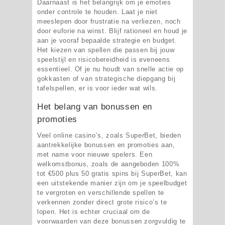
Daarnaast is het belangrijk om je emoties
onder controle te houden. Laat je niet
meeslepen door frustratie na verliezen, noch
door euforie na winst. Blijf rationeel en houd je
aan je vooraf bepaalde strategie en budget.
Het kiezen van spellen die passen bij jouw
speelstijl en risicobereidheid is eveneens
essentieel. Of je nu houdt van snelle actie op
gokkasten of van strategische diepgang bij
tafelspellen, er is voor ieder wat wils.
Het belang van bonussen en
promoties
Veel online casino’s, zoals SuperBet, bieden
aantrekkelijke bonussen en promoties aan,
met name voor nieuwe spelers. Een
welkomstbonus, zoals de aangeboden 100%
tot €500 plus 50 gratis spins bij SuperBet, kan
een uitstekende manier zijn om je speelbudget
te vergroten en verschillende spellen te
verkennen zonder direct grote risico’s te
lopen. Het is echter cruciaal om de
voorwaarden van deze bonussen zorgvuldig te