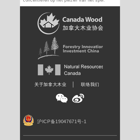
concentreren op het plezier van het spel.
加拿大木业协会
关于加拿大木业
联络我们
沪ICP备19047671号-1