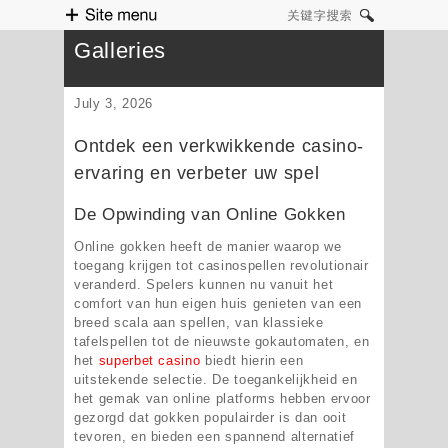
Site menu
关键字搜索
Galleries
July 3, 2026
Ontdek een verkwikkende casino-
ervaring en verbeter uw spel
De Opwinding van Online Gokken
Online gokken heeft de manier waarop we
toegang krijgen tot casinospellen revolutionair
veranderd. Spelers kunnen nu vanuit het
comfort van hun eigen huis genieten van een
breed scala aan spellen, van klassieke
tafelspellen tot de nieuwste gokautomaten, en
het
superbet casino
biedt hierin een
uitstekende selectie. De toegankelijkheid en
het gemak van online platforms hebben ervoor
gezorgd dat gokken populairder is dan ooit
tevoren, en bieden een spannend alternatief