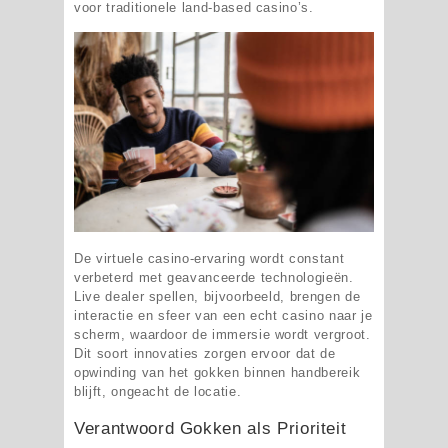
voor traditionele land-based casino’s.
De virtuele casino-ervaring wordt constant
verbeterd met geavanceerde technologieën.
Live dealer spellen, bijvoorbeeld, brengen de
interactie en sfeer van een echt casino naar je
scherm, waardoor de immersie wordt vergroot.
Dit soort innovaties zorgen ervoor dat de
opwinding van het gokken binnen handbereik
blijft, ongeacht de locatie.
Verantwoord Gokken als Prioriteit