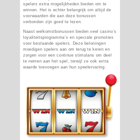
spelers extra mogelijkheden bieden om te
winnen. Het is echter belangrijk om altijd de
voorwaarden die aan deze bonussen
verbonden zijn goed te lezen.
Naast welkomstbonussen bieden veel casino’s
loyaliteitsprogramma’s en speciale promoties
voor bestaande spelers. Deze beloningen
moedigen spelers aan om terug te keren en
zorgen voor een continue stimulans om deel
te nemen aan het spel, terwijl ze ook extra
waarde toevoegen aan hun speelervaring.