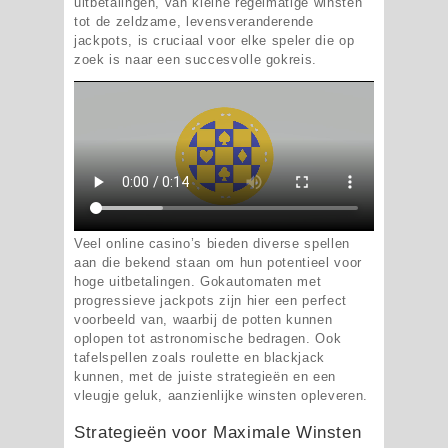
uitbetalingen, van kleine regelmatige winsten
tot de zeldzame, levensveranderende
jackpots, is cruciaal voor elke speler die op
zoek is naar een succesvolle gokreis.
Veel online casino’s bieden diverse spellen
aan die bekend staan om hun potentieel voor
hoge uitbetalingen. Gokautomaten met
progressieve jackpots zijn hier een perfect
voorbeeld van, waarbij de potten kunnen
oplopen tot astronomische bedragen. Ook
tafelspellen zoals roulette en blackjack
kunnen, met de juiste strategieën en een
vleugje geluk, aanzienlijke winsten opleveren.
Strategieën voor Maximale Winsten