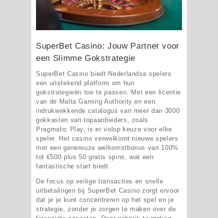
SuperBet Casino: Jouw Partner voor
een Slimme Gokstrategie
SuperBet Casino biedt Nederlandse spelers
een uitstekend platform om hun
gokstrategieën toe te passen. Met een licentie
van de Malta Gaming Authority en een
indrukwekkende catalogus van meer dan 3000
gokkasten van topaanbieders, zoals
Pragmatic Play, is er volop keuze voor elke
speler. Het casino verwelkomt nieuwe spelers
met een genereuze welkomstbonus van 100%
tot €500 plus 50 gratis spins, wat een
fantastische start biedt.
De focus op veilige transacties en snelle
uitbetalingen bij SuperBet Casino zorgt ervoor
dat je je kunt concentreren op het spel en je
strategie, zonder je zorgen te maken over de