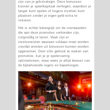
zijn van je gokstrategie. Deze bonussen
kunnen je speelkapitaal verhogen, waardoor je
langer kunt spelen of hogere inzetten kunt
plaatsen zonder je eigen geld extra te
riskeren.
Het is echter belangrijk om de voorwaarden
die aan deze promoties verbonden zijn,
zorgvuldig te lezen. Vaak zijn er
inzetvereisten waaraan voldaan moet worden
voordat winsten uit bonussen kunnen worden
opgenomen. Door slim gebruik te maken van
promoties, kun je je spelervaring
optimaliseren, maar wees je altijd bewust van
de bijbehorende regels en beperkingen.