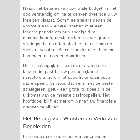
Naast het bepalen van uw totale budget, is het
ook verstandig om na te denken over hoe u uw
inzetten plaatst. Sommige spelers geven de
voorkeur aan kleinere inzetten over een
langere periode om hun speelgeld te
maximaliseren, terwijl anderen liever grotere,
strategische inzetten plaatsen in de hoop op
snellere winsten. Beide benaderingen hebben
hun eigen risico’s en voordelen.
Het is belangrijk om een inzetstrategie te
kiezen die past bij uw persoonlijkheid,
risicotolerantie en het specifieke casinospel
dat u speelt. Onthoud dat zelfs met de beste
strategieën, geluk een grote rol speelt in de
uitkomst van de meeste casinospellen. Het
hoofddoel blijft echter om binnen uw financiële
grenzen te blijven.
Het Belang van Winsten en Verliezen
Begeleiden
Een essentieel onderdeel van verantwoord