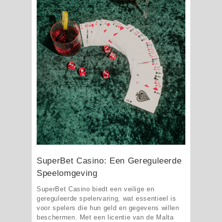
SuperBet Casino: Een Gereguleerde
Speelomgeving
SuperBet Casino biedt een veilige en
gereguleerde spelervaring, wat essentieel is
voor spelers die hun geld en gegevens willen
beschermen. Met een licentie van de Malta