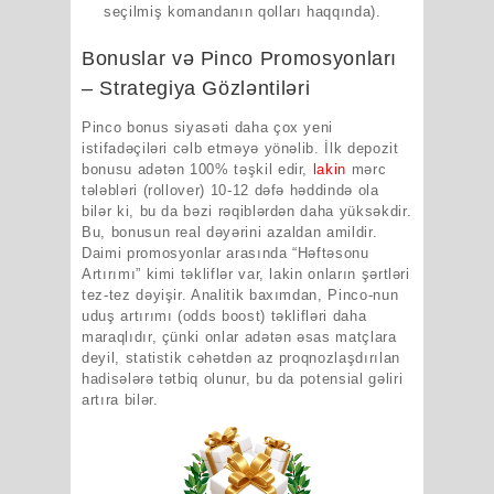
seçilmiş komandanın qolları haqqında).
Bonuslar və Pinco Promosyonları
– Strategiya Gözləntiləri
Pinco bonus siyasəti daha çox yeni
istifadəçiləri cəlb etməyə yönəlib. İlk depozit
bonusu adətən 100% təşkil edir,
lakin
mərc
tələbləri (rollover) 10-12 dəfə həddində ola
bilər ki, bu da bəzi rəqiblərdən daha yüksəkdir.
Bu, bonusun real dəyərini azaldan amildir.
Daimi promosyonlar arasında “Həftəsonu
Artırımı” kimi təkliflər var, lakin onların şərtləri
tez-tez dəyişir. Analitik baxımdan, Pinco-nun
uduş artırımı (odds boost) təklifləri daha
maraqlıdır, çünki onlar adətən əsas matçlara
deyil, statistik cəhətdən az proqnozlaşdırılan
hadisələrə tətbiq olunur, bu da potensial gəliri
artıra bilər.