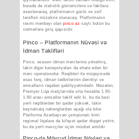
burada da statistik göstəricilərə və faktlara
əsaslanaraq, platformanın güclü və zəif
tərəfləri müzakirə olunacaq. Platformanın
rəsmi mənbəyi olan
pinco az
saytı bütün bu
xidmətlərə giriş qapısıdır.
Pinco – Platformanın Nüvəsi və
İdman Təklifləri
Pinco, əsasən idman mərclərinə yönəlmiş,
lakin digər kateqoriyaları da əhatə edən bir
mərc operatorudur. Rəqibləri ilə müqayisədə
əsas fərq, idman tədbirlərinin dərinliyi və
əmsalların rəqabət qabiliyyətindədir. Məsələn,
Premyer Liqa matçlarında orta hesabla 1.85-
1.90 arası əmsallar təklif edir ki, bu da bəzi
yerli rəqiblərdən bir qədər yüksək, lakin
beynəlxalq nəhənglərdən aşağı ola bilər.
Platforma Azərbaycan çempionatı kimi
regional liqalara da kifayət qədər diqqət yetirir,
bu da yerli mərcçilər üçün müsbət amildir.
Pinco-da Mövcud İdmar Növləri və