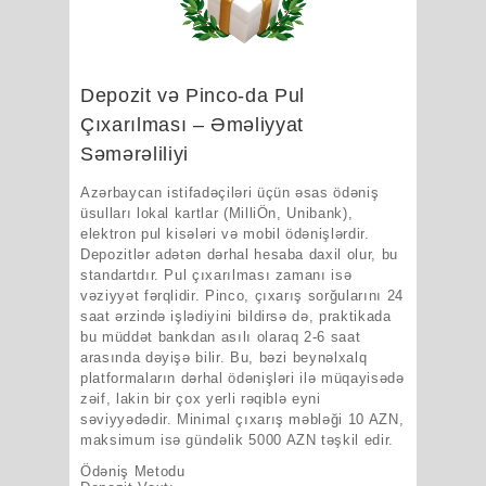
Depozit və Pinco-da Pul
Çıxarılması – Əməliyyat
Səmərəliliyi
Azərbaycan istifadəçiləri üçün əsas ödəniş
üsulları lokal kartlar (MilliÖn, Unibank),
elektron pul kisələri və mobil ödənişlərdir.
Depozitlər adətən dərhal hesaba daxil olur, bu
standartdır. Pul çıxarılması zamanı isə
vəziyyət fərqlidir. Pinco, çıxarış sorğularını 24
saat ərzində işlədiyini bildirsə də, praktikada
bu müddət bankdan asılı olaraq 2-6 saat
arasında dəyişə bilir. Bu, bəzi beynəlxalq
platformaların dərhal ödənişləri ilə müqayisədə
zəif, lakin bir çox yerli rəqiblə eyni
səviyyədədir. Minimal çıxarış məbləği 10 AZN,
maksimum isə gündəlik 5000 AZN təşkil edir.
Ödəniş Metodu