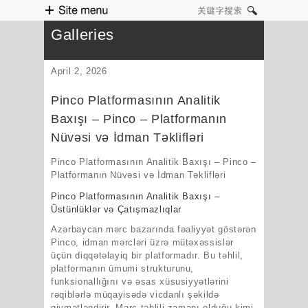
Site menu
关键字搜索
Galleries
April 2, 2026
Pinco Platformasının Analitik
Baxışı – Pinco – Platformanın
Nüvəsi və İdman Təklifləri
Pinco Platformasının Analitik Baxışı – Pinco –
Platformanın Nüvəsi və İdman Təklifləri
Pinco Platformasının Analitik Baxışı –
Üstünlüklər və Çatışmazlıqlar
Azərbaycan mərc bazarında fəaliyyət göstərən
Pinco, idman mərcləri üzrə mütəxəssislər
üçün diqqətəlayiq bir platformadır. Bu təhlil,
platformanın ümumi strukturunu,
funksionallığını və əsas xüsusiyyətlərini
rəqiblərlə müqayisədə vicdanlı şəkildə
qiymətləndirir. Mərc təhlili zamanı olduğu kimi,