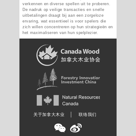
verkennen en diverse spellen uit te proberen.
De nadruk op veilige transacties en snelle
uitbetalingen draagt bij aan een zorgeloze
ervaring, wat essentieel is voor spelers die
zich willen concentreren op hun strategieën en
het maximaliseren van hun spelplezier.
加拿大木业协会
关于加拿大木业
联络我们