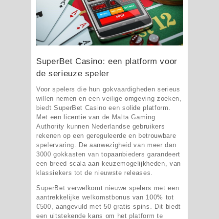
SuperBet Casino: een platform voor
de serieuze speler
Voor spelers die hun gokvaardigheden serieus
willen nemen en een veilige omgeving zoeken,
biedt SuperBet Casino een solide platform.
Met een licentie van de Malta Gaming
Authority kunnen Nederlandse gebruikers
rekenen op een gereguleerde en betrouwbare
spelervaring. De aanwezigheid van meer dan
3000 gokkasten van topaanbieders garandeert
een breed scala aan keuzemogelijkheden, van
klassiekers tot de nieuwste releases.
SuperBet verwelkomt nieuwe spelers met een
aantrekkelijke welkomstbonus van 100% tot
€500, aangevuld met 50 gratis spins. Dit biedt
een uitstekende kans om het platform te