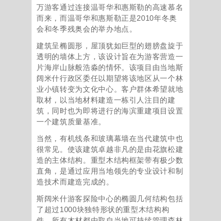
万游客通过连接温哥华和惠斯勒的高速慕名
而来，而温哥华和惠斯勒正是2010年冬奥
会和冬季残奥会的举办地点。
建筑呈椭圆形，屋顶犹如巨型的翅膀盘旋于
透明的墙体上方，该设计旨在为游客营造一
片海岸山脉般浩淼的情怀。该项目由当地斯
阔米什行政区委任以期望将该地区从一个林
业小镇转变为文化中心。客户群体希望就地
取材，以当地材料建造一栋引人注目的建
筑，同时也为即将进行的海滨重建项目设置
一个建筑质量基准。
当然，有机线条和玻璃幕墙在当代建筑中也
很常见。使该建筑卓越非凡的是由花旗松建
造的主体结构。重型木结构框架带有极少数
直角，是通过应用当地领先的专业设计和制
造技术而建造完成的。
斯阔米什游客探险中心的椭圆几何结构包括
了超过1000块独特形状的重型木结构构
件，所有木材都由取自当地可持续管理森林