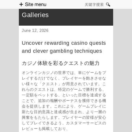
Site menu
关键字搜索
Galleries
June 12, 2026
Uncover rewarding casino quests
and clever gambling techniques
カジノ体験を彩るクエストの魅力
オンラインカジノの世界では、単にゲームをプ
レイするだけでなく、プレイヤーを飽きさせな
い様々な「クエスト」が用意されています。こ
れらのクエストは、特定のゲームで勝利する、
一定額をベットする、といった目標を達成する
ことで、追加の報酬やボーナスを獲得できる機
会を提供します。これにより、ゲームプレイに
新たな目的意識と達成感が生まれ、より一層の
興奮をもたらします。プレイヤーの皆様が安心
してプレイできるよう、カスタマーサービスの
レビューも掲載しており、