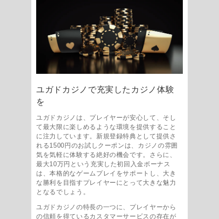
ユガドカジノで充実したカジノ体験
を
ユガドカジノは、プレイヤーが安心して、そし
て最大限に楽しめるような環境を提供すること
に注力しています。新規登録特典として提供さ
れる1500円のお試しクーポンは、カジノの雰囲
気を気軽に体験する絶好の機会です。さらに、
最大10万円という充実した初回入金ボーナス
は、本格的なゲームプレイをサポートし、大き
な勝利を目指すプレイヤーにとって大きな魅力
となるでしょう。
ユガドカジノの特長の一つに、プレイヤーから
の信頼を得ているカスタマーサービスの存在が