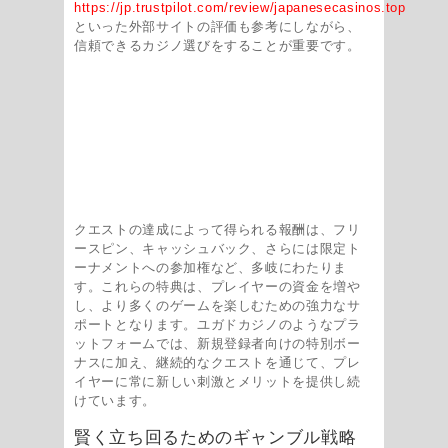
https://jp.trustpilot.com/review/japanesecasinos.top
といった外部サイトの評価も参考にしながら、
信頼できるカジノ選びをすることが重要です。
クエストの達成によって得られる報酬は、フリ
ースピン、キャッシュバック、さらには限定ト
ーナメントへの参加権など、多岐にわたりま
す。これらの特典は、プレイヤーの資金を増や
し、より多くのゲームを楽しむための強力なサ
ポートとなります。ユガドカジノのようなプラ
ットフォームでは、新規登録者向けの特別ボー
ナスに加え、継続的なクエストを通じて、プレ
イヤーに常に新しい刺激とメリットを提供し続
けています。
賢く立ち回るためのギャンブル戦略