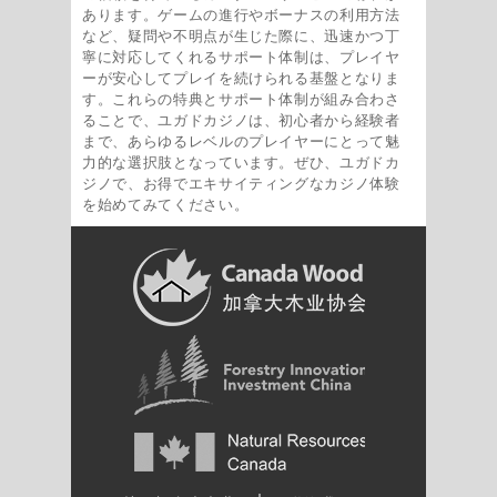
あります。ゲームの進行やボーナスの利用方法
など、疑問や不明点が生じた際に、迅速かつ丁
寧に対応してくれるサポート体制は、プレイヤ
ーが安心してプレイを続けられる基盤となりま
す。これらの特典とサポート体制が組み合わさ
ることで、ユガドカジノは、初心者から経験者
まで、あらゆるレベルのプレイヤーにとって魅
力的な選択肢となっています。ぜひ、ユガドカ
ジノで、お得でエキサイティングなカジノ体験
を始めてみてください。
加拿大木业协会