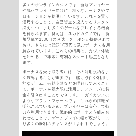
多くのオンラインカジノでは、新規プレイヤー
や既存プレイヤー向けに、様々なボーナスやプ
ロモーションを提供しています。これらを賢く
活用することで、自己資金を投入するリスクを
抑えつつ、より多くのゲームをプレイする機会
を得られます。例えば、ユガドカジノでは、新
規登録で1500円のお試しクーポンが提供されて
おり、さらには総額10万円に及ぶボーナスも用
意されています。これらの特典は、カジノ体験
を始める上で非常に有利なスタート地点となり
ます。
ボーナスを受け取る際には、その利用規約をよ
く確認することが重要です。賭け条件や利用可
能なゲーム、有効期限などを理解しておくこと
で、ボーナスを最大限に活用し、スムーズに賞
金を引き出すことができます。ユガドカジノの
ようなプラットフォームでは、これらの情報が
明記されているため、プレイヤーは安心して特
典を利用できます。戦略的にボーナスを組み合
わせることで、ゲームプレイの幅が広がり、よ
り多くの勝利のチャンスが生まれるでしょう。