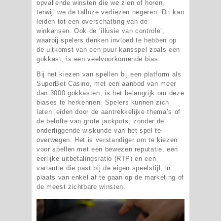
opvallende winsten die we zien of horen,
terwijl we de talloze verliezen negeren. Dit kan
leiden tot een overschatting van de
winkansen. Ook de ‘illusie van controle’,
waarbij spelers denken invloed te hebben op
de uitkomst van een puur kansspel zoals een
gokkast, is een veelvoorkomende bias.
Bij het kiezen van spellen bij een platform als
SuperBet Casino, met een aanbod van meer
dan 3000 gokkasten, is het belangrijk om deze
biases te herkennen. Spelers kunnen zich
laten leiden door de aantrekkelijke thema’s of
de belofte van grote jackpots, zonder de
onderliggende wiskunde van het spel te
overwegen. Het is verstandiger om te kiezen
voor spellen met een bewezen reputatie, een
eerlijke uitbetalingsratio (RTP) en een
variantie die past bij de eigen speelstijl, in
plaats van enkel af te gaan op de marketing of
de meest zichtbare winsten.