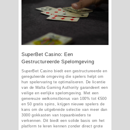
SuperBet Casino: Een
Gestructureerde Spelomgeving
SuperBet Casino biedt een gestructureerde en
gereguleerde omgeving die spelers helpt om
hun spelervaring te optimaliseren. De licentie
van de Malta Gaming Authority garandeert een
veilige en eerlijke spelomgeving. Met een
genereuze welkomstbonus van 100% tot €500
en 50 gratis spins, krijgen nieuwe spelers de
kans om de uitgebreide selectie van meer dan
3000 gokkasten van topaanbieders te
verkennen. Dit biedt een solide basis om het
platform te leren kennen zonder direct grote