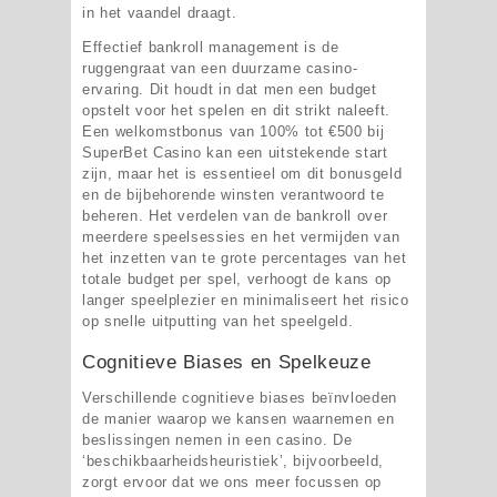
in het vaandel draagt.
Effectief bankroll management is de
ruggengraat van een duurzame casino-
ervaring. Dit houdt in dat men een budget
opstelt voor het spelen en dit strikt naleeft.
Een welkomstbonus van 100% tot €500 bij
SuperBet Casino kan een uitstekende start
zijn, maar het is essentieel om dit bonusgeld
en de bijbehorende winsten verantwoord te
beheren. Het verdelen van de bankroll over
meerdere speelsessies en het vermijden van
het inzetten van te grote percentages van het
totale budget per spel, verhoogt de kans op
langer speelplezier en minimaliseert het risico
op snelle uitputting van het speelgeld.
Cognitieve Biases en Spelkeuze
Verschillende cognitieve biases beïnvloeden
de manier waarop we kansen waarnemen en
beslissingen nemen in een casino. De
‘beschikbaarheidsheuristiek’, bijvoorbeeld,
zorgt ervoor dat we ons meer focussen op