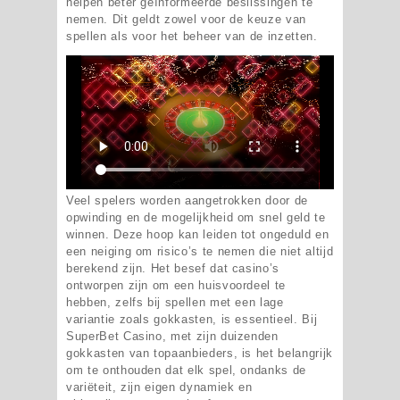
helpen beter geïnformeerde beslissingen te
nemen. Dit geldt zowel voor de keuze van
spellen als voor het beheer van de inzetten.
Veel spelers worden aangetrokken door de
opwinding en de mogelijkheid om snel geld te
winnen. Deze hoop kan leiden tot ongeduld en
een neiging om risico’s te nemen die niet altijd
berekend zijn. Het besef dat casino’s
ontworpen zijn om een huisvoordeel te
hebben, zelfs bij spellen met een lage
variantie zoals gokkasten, is essentieel. Bij
SuperBet Casino, met zijn duizenden
gokkasten van topaanbieders, is het belangrijk
om te onthouden dat elk spel, ondanks de
variëteit, zijn eigen dynamiek en