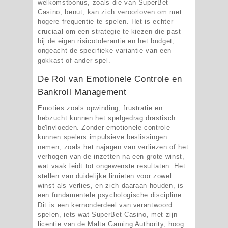
welkomstbonus, zoals die van SuperBet
Casino, benut, kan zich veroorloven om met
hogere frequentie te spelen. Het is echter
cruciaal om een strategie te kiezen die past
bij de eigen risicotolerantie en het budget,
ongeacht de specifieke variantie van een
gokkast of ander spel.
De Rol van Emotionele Controle en
Bankroll Management
Emoties zoals opwinding, frustratie en
hebzucht kunnen het spelgedrag drastisch
beïnvloeden. Zonder emotionele controle
kunnen spelers impulsieve beslissingen
nemen, zoals het najagen van verliezen of het
verhogen van de inzetten na een grote winst,
wat vaak leidt tot ongewenste resultaten. Het
stellen van duidelijke limieten voor zowel
winst als verlies, en zich daaraan houden, is
een fundamentele psychologische discipline.
Dit is een kernonderdeel van verantwoord
spelen, iets wat SuperBet Casino, met zijn
licentie van de Malta Gaming Authority, hoog