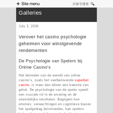
Site menu
关键字搜索
Galleries
July 3, 2026
Verover het casino psychologie
geheimen voor winstgevende
rendementen
De Psychologie van Spelers bij
Online Casino’s
Het betreden van de wereld van online
casino’s, zoals het veelbelovende
superbet
casino
, is meer dan alleen een kwestie van
geluk. De psychologie van de speler speelt
een cruciale rol in de ervaring en de
uiteindelijke resultaten. Begrijpen hoe
emoties, verwachtingen en cognitieve biases
het spelgedrag beïnvloeden, kan spelers