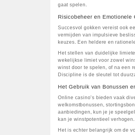
gaat spelen.
Risicobeheer en Emotionele 
Succesvol gokken vereist ook een
vermijden van impulsieve besliss
keuzes. Een heldere en rationele
Het stellen van duidelijke limiet
wekelijkse limiet voor zowel wins
winst door te spelen, of na een r
Discipline is de sleutel tot duur
Het Gebruik van Bonussen e
Online casino’s bieden vaak div
welkomstbonussen, stortingsbonu
aanbiedingen, kun je je speelgel
kan je winstpotentieel verhogen.
Het is echter belangrijk om de 