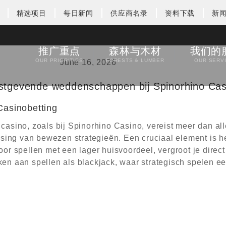
精选项目
每日新闻
供应商名录
资料下载
新
推广重点
森林与木材
我们的
OUR PRIORITIES
FORESTS & LUMBER
OUR SERV
June 16, 2026
instgevende weddenschappen bij Spinorhino Ca
Casinobetting
 casino, zoals bij Spinorhino Casino, vereist meer dan al
ing van bewezen strategieën. Een cruciaal element is h
voor spellen met een lager huisvoordeel, vergroot je direc
ken aan spellen als blackjack, waar strategisch spelen ee