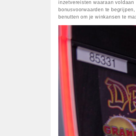
inzetvereisten waaraan voldaan 
bonusvoorwaarden te begrijpen, 
benutten om je winkansen te ma