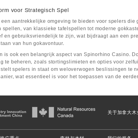
orm voor Strategisch Spel
 een aantrekkelijke omgeving te bieden voor spelers die g
spellen, van klassieke tafelspellen tot moderne gokkasten
ef en gebruiksvriendelijk te zijn, wat bijdraagt aan een pre
staan van hun gokavontuur.
 is ook een belangrijk aspect van Spinorhino Casino. Doo
te beheren, zoals stortingslimieten en opties voor zelfuit
 stelt spelers in staat om weloverwogen beslissingen te 
anier, wat essentieel is voor het toepassen van de eerd
关于加拿大木