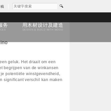
闻稿
服务
用木材设计及建造
ICES
DESIGN & BUILD WITH WOOD
sino
leen geluk. Het draait om een
et begrijpen van de winkansen
t je potentiële winstgevendheid,
n significant verschil kan maken