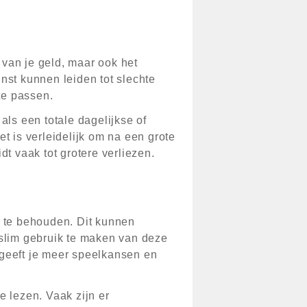
 van je geld, maar ook het
inst kunnen leiden tot slechte
te passen.
als een totale dagelijkse of
et is verleidelijk om na een grote
dt vaak tot grotere verliezen.
n te behouden. Dit kunnen
slim gebruik te maken van deze
t geeft je meer speelkansen en
 lezen. Vaak zijn er