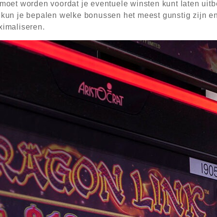
moet worden voordat je eventuele winsten kunt laten uitb
kun je bepalen welke bonussen het meest gunstig zijn en
ximaliseren.