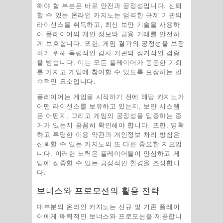
해야 할 부분은 바로 안전과 공정성입니다. 신뢰
할 수 있는 온라인 카지노는 엄격한 규제 기관의
라이선스를 취득하고, 최신 보안 기술을 사용하
여 플레이어의 개인 정보와 금융 거래를 안전하
게 보호합니다. 또한, 게임 결과의 공정성을 보장
하기 위해 독립적인 감사 기관의 정기적인 검증
을 받습니다. 이는 모든 플레이어가 동등한 기회
를 가지고 게임에 참여할 수 있도록 보장하는 필
수적인 요소입니다.
플레이어는 게임을 시작하기 전에 해당 카지노가
어떤 라이선스를 보유하고 있는지, 보안 시스템
은 어떤지, 그리고 게임의 공정성을 입증하는 증
거가 있는지 꼼꼼히 확인해야 합니다. 또한, 명확
하고 투명한 이용 약관과 개인정보 처리 방침은
신뢰할 수 있는 카지노의 또 다른 중요한 지표입
니다. 이러한 노력은 플레이어들이 안심하고 게
임에 집중할 수 있는 긍정적인 환경을 조성합니
다.
보너스와 프로모션의 활용 전략
대부분의 온라인 카지노는 신규 및 기존 플레이
어에게 매력적인 보너스와 프로모션을 제공합니