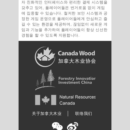
자 친화적인 인터페이스와 편리한 결제 시스템을
갖추고 있어, 플레이어들은 번거로움 없이 게임
에 집중할 수 있습니다. 철저한 보안 시스템과 공
정한 게임 운영으로 플레이어들에게 안심하고 즐
길 수 있는 환경을 제공하며, 끊임없이 새로운 게
임과 기능을 추가하여 플레이어들이 항상 신선한
경험을 할 수 있도록 지원합니다.
加拿大木业协会
关于加拿大木业
联络我们