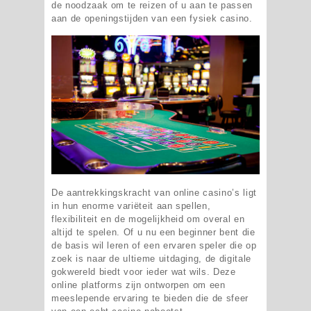
de noodzaak om te reizen of u aan te passen
aan de openingstijden van een fysiek casino.
De aantrekkingskracht van online casino’s ligt
in hun enorme variëteit aan spellen,
flexibiliteit en de mogelijkheid om overal en
altijd te spelen. Of u nu een beginner bent die
de basis wil leren of een ervaren speler die op
zoek is naar de ultieme uitdaging, de digitale
gokwereld biedt voor ieder wat wils. Deze
online platforms zijn ontworpen om een
meeslepende ervaring te bieden die de sfeer