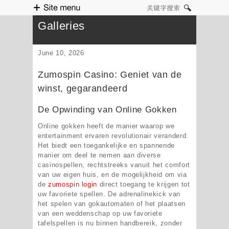
Site menu
关键字搜索
Galleries
June 10, 2026
Zumospin Casino: Geniet van de
winst, gegarandeerd
De Opwinding van Online Gokken
Online gokken heeft de manier waarop we
entertainment ervaren revolutionair veranderd.
Het biedt een toegankelijke en spannende
manier om deel te nemen aan diverse
casinospellen, rechtstreeks vanuit het comfort
van uw eigen huis, en de mogelijkheid om via
de
zumospin login
direct toegang te krijgen tot
uw favoriete spellen. De adrenalinekick van
het spelen van gokautomaten of het plaatsen
van een weddenschap op uw favoriete
tafelspellen is nu binnen handbereik, zonder