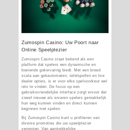
Zumospin Casino: Uw Poort naar
Online Speelplezier
Zumospin Casino staat bekend als een
platform dat spelers een dynamische en
boeiende gokervaring biedt. Met een breed
scala aan gokautomaten, tafelspellen en live
dealer opties, is er voor elke spelvoorkeur wel
iets te vinden. De focus op een
gebruiksvriendelijke interface zorgt ervoor dat
zowel nieuwe als ervaren spelers gemakkelijk
hun weg kunnen vinden en direct kunnen
beginnen met spelen.
Bij Zumospin Casino kunt u profiteren van
diverse promoties die uw speelplezier
vergroten. Van aantrekkelijke